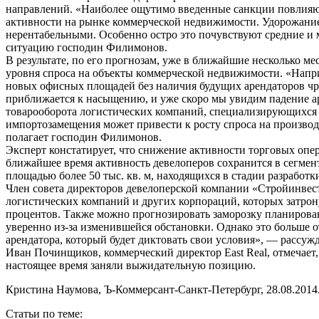
направлений. «Наиболее ощутимо введенные санкции повлияют
активности на рынке коммерческой недвижимости. Удорожание
нерентабельными. Особенно остро это почувствуют средние и
ситуацию господин Филимонов.
В результате, по его прогнозам, уже в ближайшие несколько м
уровня спроса на объекты коммерческой недвижимости. «Наприм
новых офисных площадей без наличия будущих арендаторов чре
приближается к насыщению, и уже скоро мы увидим падение а
товарооборота логистических компаний, специализирующихся н
импортозамещения может привести к росту спроса на производс
полагает господин Филимонов.
Эксперт констатирует, что снижение активности торговых опе
ближайшее время активность девелоперов сохранится в сегме
площадью более 50 тыс. кв. м, находящихся в стадии разработ
Член совета директоров девелоперской компании «Стройинвест
логистических компаний и других корпораций, которых затрон
процентов. Также можно прогнозировать заморозку планировани
уверенно из-за изменившейся обстановки. Однако это больше о
арендатора, который будет диктовать свои условия», — рассуж
Иван Починщиков, коммерческий директор East Real, отмечает,
настоящее время заняли выжидательную позицию.
Кристина Наумова, Ъ-Коммерсант-Санкт-Петербург, 28.08.2014
Статьи по теме: