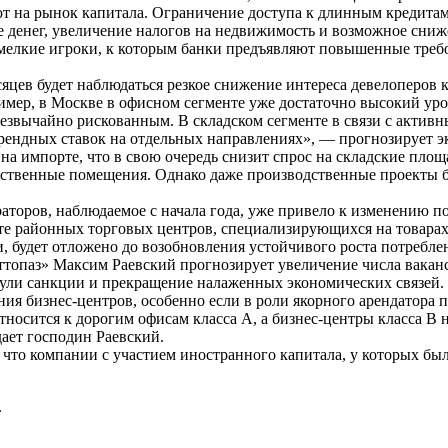
 на рынок капитала. Ограничение доступа к длинным кредитам
 денег, увеличение налогов на недвижимость и возможное сниж
 мелкие игроки, к которым банки предъявляют повышенные треб
есяцев будет наблюдаться резкое снижение интереса девелоперо
ер, в Москве в офисном сегменте уже достаточно высокий урове
звычайно рискованным. В складском сегменте в связи с активн
рендных ставок на отдельных направлениях», — прогнозирует э
а импорте, что в свою очередь снизит спрос на складские площ
твенные помещения. Однако даже производственные проекты будут
раторов, наблюдаемое с начала года, уже привело к изменению 
нте районных торговых центров, специализирующихся на товара
ки, будет отложено до возобновления устойчивого роста потреб
топаз» Максим Раевский прогнозирует увеличение числа ваканси
ули санкции и прекращение налаженных экономических связей. 
я бизнес-центров, особенно если в роли якорного арендатора пл
тносится к дорогим офисам класса А, а бизнес-центры класса B 
дает господин Раевский.
 что компании с участием иностранного капитала, у которых бы
.