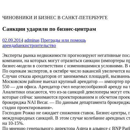
ЧИНОВНИКИ И БИЗНЕС В САНКТ-ПЕТЕРБУРГЕ
Санкции ударили по бизнес-центрам
02.09.2014
adminas
Преграды или помощь
аренда
банки
строительство
Эксперты рынка недвижимости прогнозируют негативные после
компании, на которых могут отразиться санкции (импортеры п
бизнес-модели в соответствии с изменившимися условиями. В 
По оценкам экспертов, в октябре число вакансий увеличится н
Случаи отказа арендаторов от занимаемых площадей, вызванные
Московском районе выехал крупный арендатор — импортер проду
550 — для офиса. Арендатор счел нецелесообразной аренду на
Аналитики опасаются, что из-за санкций девелоперы могут отк
которые сейчас занимаются проектированием и обсчетом проек
брокериджа NAI Becar. — По данным департамента брокериджа 
стадии проектирования».
Господин Рожко не ожидает снижения ставок. Бизнес-центры, п
международных санкций. В этом случае колебание арендных ст
на 10-15%.
По мнению генерального директора Astera в альянсе с BNP Par