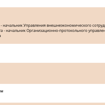
а - начальник Управления внешнеэкономического сотру
ета - начальник Организационно-протокольного управле
а
ле