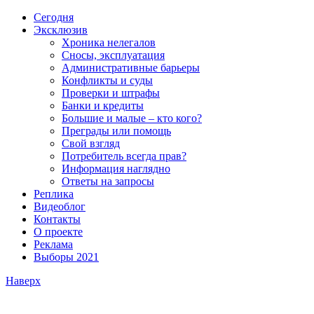
Сегодня
Эксклюзив
Хроника нелегалов
Сносы, эксплуатация
Административные барьеры
Конфликты и суды
Проверки и штрафы
Банки и кредиты
Большие и малые – кто кого?
Преграды или помощь
Свой взгляд
Потребитель всегда прав?
Информация наглядно
Ответы на запросы
Реплика
Видеоблог
Контакты
О проекте
Реклама
Выборы 2021
Наверх