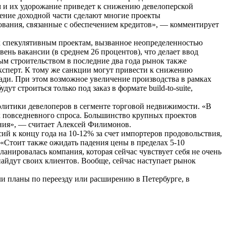
 и их удорожание приведет к снижению девелоперской
ение доходной части сделают многие проекты
ования, связанные с обеспечением кредитов», — комментирует
в к спекулятивным проектам, вызванное неопределенностью
нь вакансии (в среднем 26 процентов), что делает ввод
ым строительством в последние два года рынок также
ксперт. К тому же санкции могут привести к снижению
ади. При этом возможное увеличение производства в рамках
 строиться только под заказ в формате build-to-suite,
политики девелоперов в сегменте торговой недвижимости. «В
х повседневного спроса. Большинство крупных проектов
ления», — считает Алексей Филимонов.
й к концу года на 10-12% за счет импортеров продовольствия,
«Стоит также ожидать падения цены в пределах 5-10
анировалась компания, которая сейчас чувствует себя не очень
найдут своих клиентов. Вообще, сейчас наступает рынок
ли планы по переезду или расширению в Петербурге, в