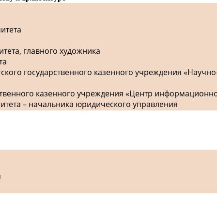
митета
итета, главного художника
та
гского государственного казенного учреждения «Научно
рственного казенного учреждения «Центр информационн
митета – начальника юридического управления
я