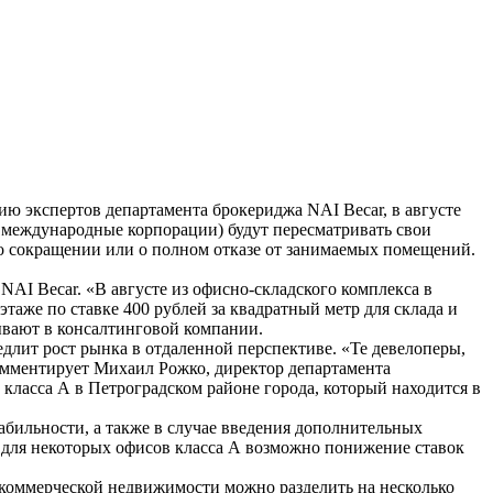
ю экспертов департамента брокериджа NAI Becar, в августе
и международные корпорации) будут пересматривать свои
 о сокращении или о полном отказе от занимаемых помещений.
NAI Becar. «В августе из офисно-складского комплекса в
таже по ставке 400 рублей за квадратный метр для склада и
ывают в консалтинговой компании.
едлит рост рынка в отдаленной перспективе. «Те девелоперы,
комментирует Михаил Рожко, директор департамента
класса А в Петроградском районе города, который находится в
абильности, а также в случае введения дополнительных
, для некоторых офисов класса А возможно понижение ставок
к коммерческой недвижимости можно разделить на несколько