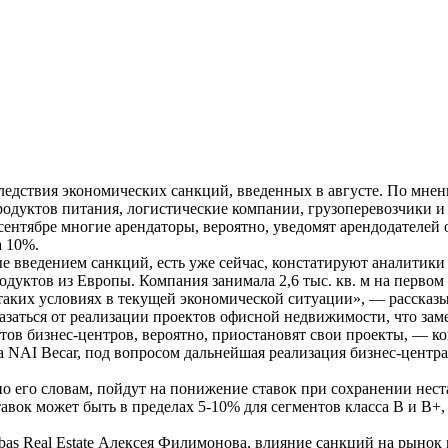
дствия экономических санкций, введенных в августе. По мнени
родуктов питания, логистические компании, грузоперевозчики 
сентябре многие арендаторы, вероятно, уведомят арендодателей
а 10%.
 введением санкций, есть уже сейчас, констатируют аналитики 
ктов из Европы. Компания занимала 2,6 тыс. кв. м на первом э
 таких условиях в текущей экономической ситуации», — рассказ
азаться от реализации проектов офисной недвижимости, что зам
тов бизнес-центров, вероятно, приостановят свои проекты, — 
NAI Becar, под вопросом дальнейшая реализация бизнес-центра 
о его словам, пойдут на понижение ставок при сохранении нест
авок может быть в пределах 5-10% для сегментов класса В и В+
ibas Real Estate Алексея Филимонова, влияние санкций на рыно