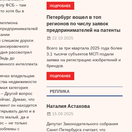
олу ФСБ – там
ПОДРОБНЕЕ
то хотя бы в
Петербург вошел в топ
 миллиона
регионов по числу заявок
и предпринимателей
предпринимателей на патенты
пании
22.10.2025
й слишком дороги.
лансировочного
Всего за три квартала 2025 года более
годня рассмотрел
3,1 тысячи субъектов МСП подали
Ведь до
заявки на регистрацию изобретений и
енного интеллекта
брендов.
плечах владельцам
ПОДРОБНЕЕ
тства недвижимости
мая категория:
РЕПЛИКА
 – Другой вопрос
сейчас. Думаю, что
омент он находится
Наталия Астахова
ткрывать дело и в
15.09.2025
то малый, да и
с – не только
Депутат Законодательного собрания
проблемы с
Санкт-Петербурга считает, что