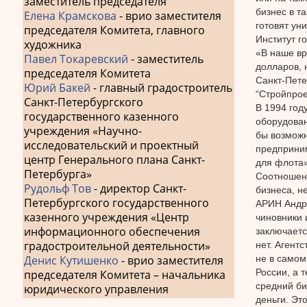
заместитель председателя
бизнес в т
Елена Крамскова
- врио заместителя
готовят ун
председателя Комитета, главного
Институт г
художника
«В наше вр
Павел Токаревский
- заместитель
долларов, 
председателя Комитета
Санкт-Пете
Юрий Бакей
- главный градостроитель
“Стройпрое
Санкт-Петербургского
В 1994 год
государственного казенного
оборудован
учреждения «Научно-
бы возможн
исследовательский и проектный
предприним
центр Генерального плана Санкт-
для флота»
Петербурга»
Соотношени
Рудольф Тов
- директор Санкт-
бизнеса, н
Петербургского государственного
АРИН Андре
казенного учреждения «Центр
чиновники 
информационного обеспечения
заключается
градостроительной деятельности»
нет. Агент
не в самом
Денис Кутишенко
- врио заместителя
России, а 
председателя Комитета – начальника
средний би
юридического управления
деньги. Эт