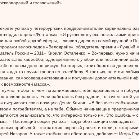
скорпораций и госвложений».
екрете успеха у петербургских предпринимателей кардинально раз
одтвердил опрос «Фонтанки». «Я руководствуюсь несколькими прин
и для любой другой сферы, – заявил директор самой крупной в Пе
продажи велосипедов «Велодрайв», обладатель премии «Лучший 
атель России – 2011» Кирилл Остапенко. – Во-первых, нужно начи
ательство как хобби, одновременно с учебой или постоянной рабо
себя в новом деле не рискуя. Во-вторых, стоит бороться до последн
ня когда-то научил тренер по волейболу. В-третьих, не стоит забыв
вании, самосовершенствовании и получении дополнительной инф
их возможностей масса».
 нужно, чтобы то, чем ты занимаешься, тебя вдохновляло и побуж
доставляло радость. Если работаешь без радости, то зачем такой ус
 очерчивает свою позицию Денис Качкин. «В бизнесе необходимо д
твоим потребителям, а не тебе. Обычно начинающие предпринима
пытаются реализовать то, что интересно только им. Это ошибка, – с
ыш. – Настоящий секрет успеха – когда обе позиции совпадают».
ысоких прибылей – «стратегия, здравый расчет и люди, с которыми
дрей Назаров. А также стабильная обстановка, добавляет Игорь Глу