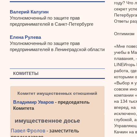
году? Что 
секрет усп
Валерий Калугин
Петербурга
Уполномоченный по защите прав
Ответы раз
предпринимателей в Санкт-Петербурге
Оптимизм
Елена Рулева
Уполномоченный по защите прав
«Мне повез
предпринимателей в Ленинградской области
учебы в Ма
плавания, 
LINEИгорь 
работа, гд
КОМИТЕТЫ
которыми о
«Выбор я у
совсем ино
Комитет имущественных отношений
компании 
на 134 тыс
Владимир Уваров
- председатель
вперед, на
Комитета
исключено,
имущественное досье
глубокой, 
Управляющ
Павел Фролов
- заместитель
Качкин на 