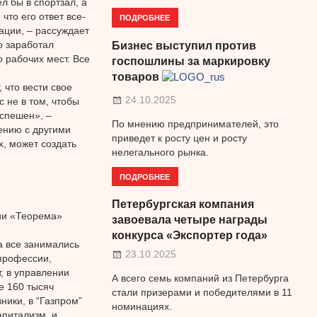
ел бы в спортзал, а
что его ответ все-
ПОДРОБНЕЕ
ации, – рассуждает
о заработал
Бизнес выступил против
 рабочих мест. Все
госпошлины за маркировку
товаров
что вести свое
24.10.2025
 не в том, чтобы
успешен», –
По мнению предпринимателей, это
ению с другими
приведет к росту цен и росту
х, может создать
нелегального рынка.
ПОДРОБНЕЕ
Петербургская компания
ии «Теорема»
завоевала четыре награды
конкурса «Экспортер года»
а все занимались
23.10.2025
 профессии,
, в управлении
А всего семь компаний из Петербурга
е 160 тысяч
стали призерами и победителями в 11
ники, в “Газпром”
номинациях.
апитализм, и