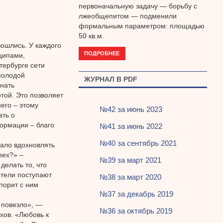
первоначальную задачу — борьбу с
лжеобщепитом — подменили
формальным параметром: площадью
50 кв.м.
ошлись. У каждого
ПОДРОБНЕЕ
ципами,
тербурге сети
молодой
ЖУРНАЛ В PDF
нать
той. Это позволяет
его – этому
№42 за июнь 2023
ать о
ормации – благо
№41 за июнь 2022
№40 за сентябрь 2021
дало вдохновлять
пех?» –
№39 за март 2021
елать то, что
тели поступают
№38 за март 2020
порит с ним
№37 за декабрь 2019
 повезло», —
№36 за октябрь 2019
хов. «Любовь к