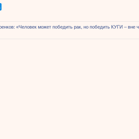
щая
ренков: «Человек может победить рак, но победить КУГИ – вне 
ация
ям