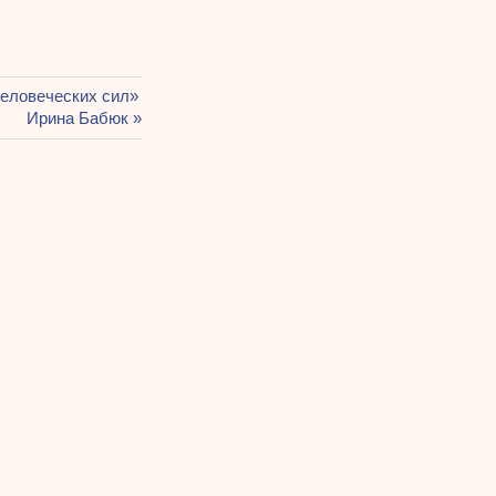
человеческих сил»
Следующая
Ирина Бабюк
запись: