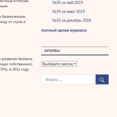
естный в России
№35 за май 2019
чным
№34 за март 2019
хе бизнесменам
№33 за декабрь 2018
ницу от стула и
полный архив журнала
АРХИВЫ
 развития бизнеса,
А
ющих собственного
р
2%), в 2011 году
х
и
в
ы