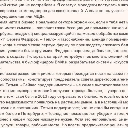
акой ситуации не востребован. Я советую молодежи поступать в шк
иверсальных менеджеров для всех отраслей. А если не получится – 
осуправления или МВД».
емя идти в бизнес в реальном секторе экономики, если у тебя нет
не имеет смысла, – заявляет глава Ассоциации промышленников 
рбурга, владелец специализирующейся на металлообработке ком
кт” Сергей Федоров. – Тепло- и газоснабжение, аренда помещени
у, когда я создал свою первую фирму по производству сложного ба
ия, условия были другими». Федоров, впрочем, добавляет, что се
ость создать IT-стартап, который не требует так много вложений: «
ательства я был офицером ВМФ и разрабатывал системы искусств
.
е вознаграждения и рисков, которые приходится нести на своих 
есопоставимы, констатирует председатель совета директоров аген
й Тетыш. «Сейчас предприниматели – не самая высокооплачивае
и топ-менеджеры компаний получают гораздо больше, – уверен он.
 в том, стал бы я в 2013 году открывать тот бизнес, который есть 
ство недвижимости появилось на растущем рынке, а в настоящий м
 лучшем состоянии». Тетыш подчеркивает, что не стал бы сегодня о
тем более в Петербурге: «Последние несколько лет убедили в том, ч
знес в нашем городе никому не нужен. Хотя это неправильно. Бизне
о услуги, товары, рабочие места. Но власти предпочитают решать 