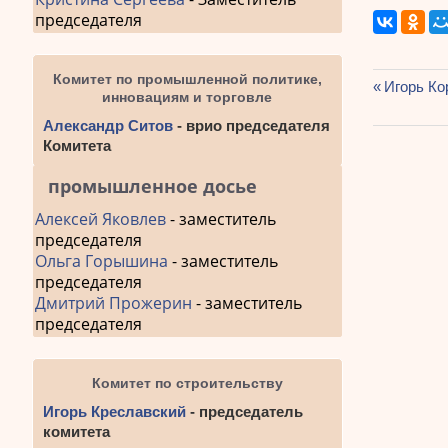
председателя
Комитет по промышленной политике,
Предыду
Игорь Ко
инновациям и торговле
Навиг
запись:
Александр Ситов
- врио председателя
по
Комитета
запис
промышленное досье
Алексей Яковлев
- заместитель
председателя
Ольга Горышина
- заместитель
председателя
Дмитрий Прожерин
- заместитель
председателя
Комитет по строительству
Игорь Креславский
- председатель
комитета