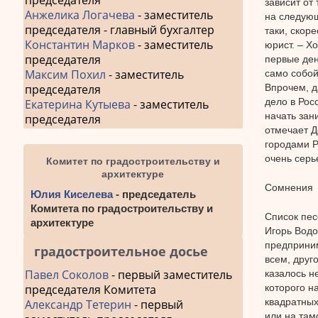
председателя
зависит от 
Анжелика Логачева
- заместитель
на следующ
председателя - главный бухгалтер
таки, скор
Константин Марков
- заместитель
юрист. – Х
председателя
первые ден
Максим Похил
- заместитель
само собой
Впрочем, д
председателя
дело в Рос
Екатерина Кутыева
- заместитель
начать зан
председателя
отмечает Д
городами Р
очень серь
Комитет по градостроительству и
архитектуре
Сомнения
Юлия Киселева
- председатель
Комитета по градостроительству и
Список пе
архитектуре
Игорь Водо
предприним
градостроительное досье
всем, друг
Павел Соколов
- первый заместитель
казалось н
которого н
председателя Комитета
квадратных
Александр Тетерин
- первый
или на там