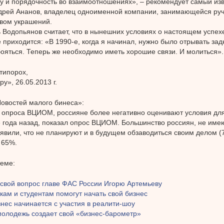
у и порядочность во взаимоотношениях», – рекомендует самый изв
дрей Ананов, владелец одноименной компании, занимающейся ру
вом украшений.
ь Водопьянов считает, что в нынешних условиях о настоящем успе
е приходится: «В 1990-е, когда я начинал, нужно было отрывать зад
бояться. Теперь же необходимо иметь хорошие связи. И молиться».
типорох,
у», 26.05.2013 г.
овостей малого бинеса»:
опроса ВЦИОМ, россияне более негативно оценивают условия для
 года назад, показал опрос ВЦИОМ. Большинство россиян, не име
аявили, что не планируют и в будущем обзаводиться своим делом (7
 65%.
теме:
 свой вопрос главе ФАС России Игорю Артемьеву
ам и студентам помогут начать свой бизнес
нес начинается с участия в реалити-шоу
молодежь создает свой «бизнес-барометр»