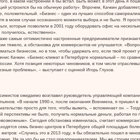
того, в каком настроении я бы встал. Быть может, в этот день я пош
ий устроился бы на обычную работу». Впрочем, Качкин добавляет, 
ее, положительный. «Бизнес – один из лучших способов самореализ
отя в моем случае осознанного момента выбора и не было. Я прост
ьги, которые позволили в 2001 году оборудовать офис на несколько
 получилось, естественно».
аже самые оптимистично настроенные предприниматели признают, 
сии тяжело, а обстановка для коммерсантов не улучшается. «Вопрос
иматься бизнесом, но в том, чтобы удержать его, если твой проект 
енис Качкин. «Бизнес-климат в Петербурге нормальный – по сравн
оссии. Хотя позиция некоторых чиновников, в том числе отраслевы
езные проблемы», – выступает с оценкой Игорь Глухов.
ссимистов ожидаемо возглавил руководитель управляющей компан
пьянов. «В начале 1990-х, после окончания Военмеха, я пришел в
ательство просто для того, чтобы выжить, – вспоминает он. – Тогд
ой перспективы не было, получить нормальные деньги, работая по
евозможным». Сегодня обстановка изменилась, считает коммерсант
аходятся семь бизнес-центров в Петербурге общей площадью боле
 метров: «Случись это в 2013 году, я бы обязательно пошел в чинов
ожню. Ни за что бы не стал предпринимателем. Мы же строим госк