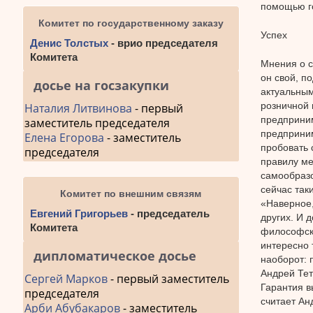
помощью го
Комитет по государственному заказу
Успех
Денис Толстых
- врио председателя
Комитета
Мнения о с
он свой, п
досье на госзакупки
актуальным
розничной 
Наталия Литвинова
- первый
предприним
заместитель председателя
предприним
Елена Егорова
- заместитель
пробовать 
председателя
правилу ме
самообразо
сейчас так
Комитет по внешним связям
«Наверное,
Евгений Григорьев
- председатель
других. И 
Комитета
философски
интересно 
дипломатическое досье
наоборот: 
Андрей Тет
Сергей Марков
- первый заместитель
Гарантия в
председателя
считает Ан
Арби Абубакаров
- заместитель