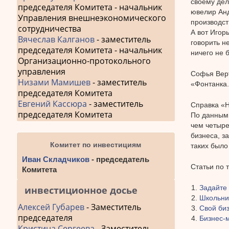
своему дел
председателя Комитета - начальник
ювелир Ан
Управления внешнеэкономического
производст
сотрудничества
А вот Игор
Вячеслав Калганов
- заместитель
говорить н
председателя Комитета - начальник
ничего не 
Организационно-протокольного
управления
Софья Вер
Низами Мамишев
- заместитель
«Фонтанка.р
председателя Комитета
Евгений Кассюра
- заместитель
Справка «Н
председателя Комитета
По данным 
чем четыре
бизнеса, з
Комитет по инвестициям
таких было
Иван Складчиков
- председатель
Статьи по 
Комитета
Задайте
инвестиционное досье
Школьник
Алексей Губарев
- Заместитель
Свой биз
председателя
Бизнес-
Кристина Сергеева
- Заместитель