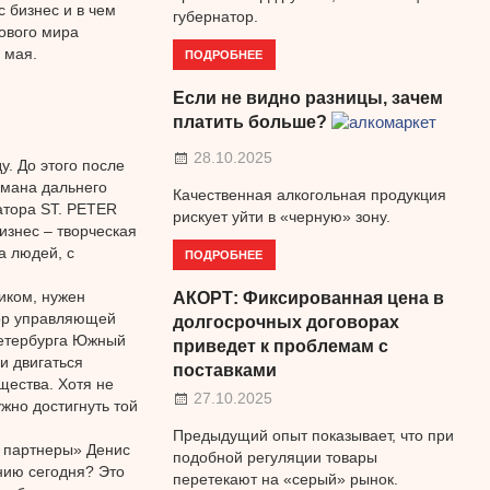
 бизнес и в чем
губернатор.
ового мира
 мая.
ПОДРОБНЕЕ
Если не видно разницы, зачем
платить больше?
28.10.2025
. До этого после
рмана дальнего
Качественная алкогольная продукция
атора ST. PETER
рискует уйти в «черную» зону.
изнес – творческая
а людей, с
ПОДРОБНЕЕ
иком, нужен
АКОРТ: Фиксированная цена в
тор управляющей
долгосрочных договорах
Петербурга Южный
приведет к проблемам с
и двигаться
поставками
щества. Хотя не
27.10.2025
жно достигнуть той
Предыдущий опыт показывает, что при
 партнеры» Денис
подобной регуляции товары
нию сегодня? Это
перетекают на «серый» рынок.