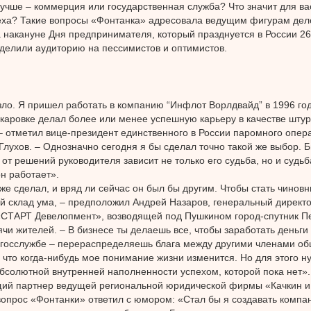
лучше – коммерция или государственная служба? Что значит для вас
еха? Такие вопросы «Фонтанка» адресовала ведущим фигурам дел
 накануне Дня предпринимателя, который празднуется в России 26
делили аудиторию на пессимистов и оптимистов.
ло. Я пришел работать в компанию “Инфлот Ворлдвайд” в 1996 году
каровке делал более или менее успешную карьеру в качестве шту
– отметил вице-президент единственного в России паромного опер
Глухов. – Однозначно сегодня я бы сделал точно такой же выбор. Б
е от решений руководителя зависит не только его судьба, но и судьб
н работает».
же сделал, и вряд ли сейчас он был бы другим. Чтобы стать чиновн
й склад ума, – предположил Андрей Назаров, генеральный дирек
«СТАРТ Девелопмент», возводящей под Пушкином город-спутник 
ячи жителей. – В бизнесе ты делаешь все, чтобы заработать деньги 
 госслужбе – перераспределяешь блага между другими членами об
 что когда-нибудь мое понимание жизни изменится. Но для этого ну
абсолютной внутренней наполненности успехом, которой пока нет».
ий партнер ведущей региональной юридической фирмы «Качкин и
вопрос «Фонтанки» ответил с юмором: «Стал бы я создавать компа