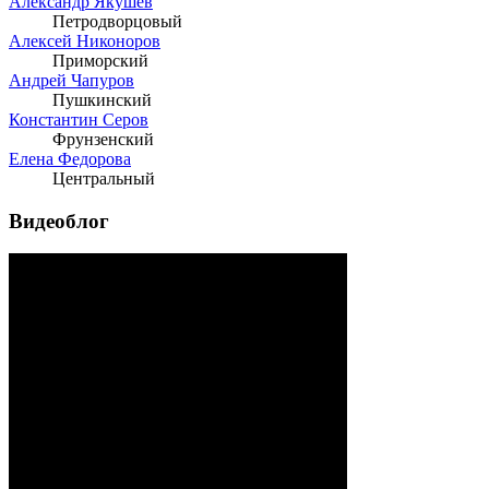
Александр Якушев
Петродворцовый
Алексей Никоноров
Приморский
Андрей Чапуров
Пушкинский
Константин Серов
Фрунзенский
Елена Федорова
Центральный
Видеоблог