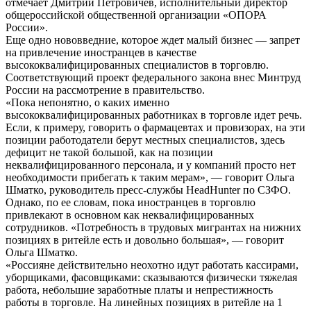
отмечает Дмитрий Петровичев, исполнительный директор
общероссийской общественной организации «ОПОРА
России».
Еще одно нововведние, которое ждет малый бизнес — запрет
на привлечение иностранцев в качестве
высококвалифицированных специалистов в торговлю.
Соответствующий проект федерального закона внес Минтруд
России на рассмотрение в правительство.
«Пока непонятно, о каких именно
высококвалифицированных работниках в торговле идет речь.
Если, к примеру, говорить о фармацевтах и провизорах, на эти
позиции работодатели берут местных специалистов, здесь
дефицит не такой большой, как на позиции
неквалифицированного персонала, и у компаний просто нет
необходимости прибегать к таким мерам», — говорит Ольга
Шматко, руководитель пресс-службы HeadHunter по СЗФО.
Однако, по ее словам, пока иностранцев в торговлю
привлекают в основном как неквалифицированных
сотрудников. «Потребность в трудовых мигрантах на нижних
позициях в ритейле есть и довольно большая», — говорит
Ольга Шматко.
«Россияне действительно неохотно идут работать кассирами,
уборщиками, фасовщиками: сказываются физически тяжелая
работа, небольшие заработные платы и непрестижность
работы в торговле. На линейных позициях в ритейле на 1