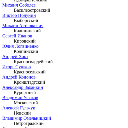
Михаил Соболев
Василеостровский
Виктор Полунин
Выборгский
Михаил Асташкевич
Калининский
Сергей Иванов
Кировский
Юлия Логвиненко
Колпинский
Андрей Хорт
Красногвардейский
Игорь Сушков
Красносельский
Андрей Кононов
Кронштадтский
Александр Забайкин
Курортный
Владимир Ушаков
Московский
Алексей Гульчук
Невский
Владимир Омельницкий
Петроградский