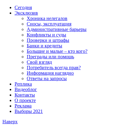
Сегодня
Эксклюзив
Хроника нелегалов
Сносы, эксплуатация
Административные барьеры
Конфликты и суды
Проверки и штрафы
Банки и кредиты
Большие и малые – кто кого?
Преграды или помощь
Свой взгляд
Потребитель всегда прав?
Информация наглядно
Ответы на запросы
Реплика
Видеоблог
Контакты
О проекте
Реклама
Выборы 2021
Наверх