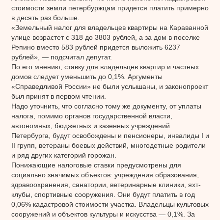
стоимости земли петербуржцам придется платить примерно
в десять раз больше.
«Земельный налог для владельцев квартиры на Караванной
улице возрастет с 318 до 3803 рублей, а за дом в поселке
Репино вместо 583 рублей придется выложить 6237
рублей», — подсчитал депутат.
По его мнению, ставку для владельцев квартир и частных
домов следует уменьшить до 0,1%. Аргументы
«Справедливой России» не были услышаны, и законопроект
был принят в первом чтении.
Надо уточнить, что согласно тому же документу, от уплаты
налога, помимо органов государственной власти,
автономных, бюджетных и казенных учреждений
Петербурга, будут освобождены и пенсионеры, инвалиды I и
II групп, ветераны боевых действий, многодетные родители
и ряд других категорий горожан.
Понижающие налоговые ставки предусмотрены для
социально значимых объектов: учреждения образования,
здравоохранения, санатории, ветеринарные клиники, яхт-
клубы, спортивные сооружения. Они будут платить в год
0,06% кадастровой стоимости участка. Владельцы культовых
сооружений и объектов культуры и искусства — 0,1%. За