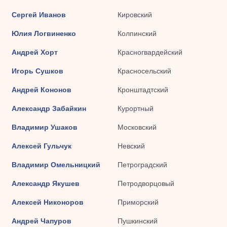
Сергей Иванов
Кировский
Юлия Логвиненко
Колпинский
Андрей Хорт
Красногвардейский
Игорь Сушков
Красносельский
Андрей Кононов
Кронштадтский
Александр Забайкин
Курортный
Владимир Ушаков
Московский
Алексей Гульчук
Невский
Владимир Омельницкий
Петроградский
Александр Якушев
Петродворцовый
Алексей Никоноров
Приморский
Андрей Чапуров
Пушкинский