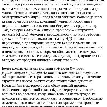
смог: предприниматели говорили о необходимости введения
налога «на роскошь», снижения процентов по кредитам для
малого бизнеса, «фантастических аппетитах финансово-
олигархического мира», предлагали забирать больше денег у
квазигосударственных компаний, уличали госорганы в
нерациональном использовании бюджетных средств и пр.
Так,
эксперт Валентин Занин
(в прошлом – инструктор
райкома КПСС) убежден в необходимости полной реформы
фискальной системы, включая отмену НДС, налога на
имущество, а для упрощения подсчета еще и уменьшения
подоходного налога до 10 процентов. Предлагает он снизить
и пенсионные взносы, которыми облагаются все доходы, в
том числе получаемые гражданами дивиденды, проценты по
вкладам, от продажи личного имущества и пр.
Более конструктивная позиция у
Алексея Куликова,
управляющего партнера Агентства налоговых поверенных
:
«Для реального сектора экономики столь резкое увеличение
страховых взносов окажет самое губительное действие.
Начавшийся некоторое время объективный процесс
«обеления» заработной платы будет свернут, и мы опять
вернемся во времена, когда значительная часть трудовых
доходов выдавалась сотрудникам «в конвертах». Необходимо
отметить, что в последнее время надзорные и контрольные
органы показали свою полную беспомощность в