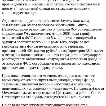
противодействии «серым» зарплатам, что явно сыграет не в
пользу 34-процентной ставки по страховым взносам», –
констатирует эксперт.
Однако есть и другая точка зрения:
Алексей Максимов,
возглавляющий отдел правового обеспечения Санкт-
Петербургского регионального отделения Фонда социального
страхования РФ
, напоминает, что до 2001 года тариф
отчислений в ФСС составлял 5,4 процента, а вводимый в
будущем составит всего 2,9. Кроме того, сборы во все
внебюджетные фонды не начисляются с зарплаты,
превышающей 463 тысячи рублей в год (примерно 38,5 тысяч
в месяц) на одного работника – так государство стимулирует
работодателей выплачивать сотрудникам легальный доход. А
от взносов в ФСС освобождены все выплаты по гражданско-
правовым договорам (подряда и т.п.).
Цель повышения, по его мнению, очевидна: в настоящее
время бюджет компенсирует выпадающие доходы фонда,
связанные с выплатой пособий работникам компаний,
применяющих «упрощенку» и «вмененку». По словам
Алексея
Максимова
, ежемесячно только в Центральном районе Санкт-
Петербурга на эти нужды расходуется 177 млн рублей.
Но вряд ли этот аргумент стимулирует большинство