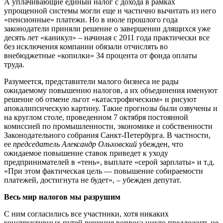
А уплачивающие единый налог с дохода в рамках
упрощенной системы могли еще и частично вычитать из него
«пенсионные» платежи. Но в июле прошлого года
законодатели приняли решение о завершении длящихся уже
десять лет «каникул» – начиная с 2011 года практически все
без исключения компании обязали отчислять во
внебюджетные «копилки» 34 процента от фонда оплаты
труда.
Разумеется, представители малого бизнеса не рады
ожидаемому повышению налогов, а их объединения именуют
решение об отмене льгот «катастрофическим» и рисуют
апокалипсическую картину. Такие прогнозы были озвучены и
на круглом столе, проведенном 7 октября постоянной
комиссией по промышленности, экономике и собственности
Законодательного собрания Санкт-Петербурга. В частности,
ее
председатель Александр Ольховский
убежден, что
ожидаемое повышение ставок приведет к уходу
предпринимателей в «тень», выплате «серой зарплаты» и т.д.
«При этом фактическая цель — повышение собираемости
платежей, достигнута не будет», – убежден депутат.
Весь мир налогов мы разрушим
С ним согласились все участники, хотя никаких
конструктивных путей решения вопроса никто предложить не