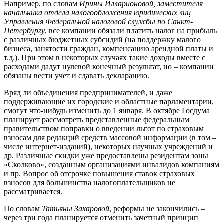
Например, по словам
Ирины Илларионовой, заместителя
начальника отдела налогообложения юридических лиц
Управления Федеральной налоговой службы по Санкт-
Петербургу
, все компании обязали платить налог на прибыль
с различных бюджетных субсидий (на поддержку малого
бизнеса, занятости граждан, компенсацию арендной платы и
т.д.). При этом в некоторых случаях такие доходы вместе с
расходами дадут нулевой конечный результат, но – компании
обязаны вести учет и сдавать декларацию.
Вряд ли объединения предпринимателей, и даже
поддерживающие их городские и областные парламентарии,
смогут что-нибудь изменить до 1 января. В октябре Госдума
планирует рассмотреть представленные федеральным
правительством поправки о введении льгот по страховым
взносам для редакций средств массовой информации (в том –
числе интернет-изданий), некоторых научных учреждений и
др. Различные скидки уже предоставлены резидентам зоны
«Сколково», созданным организациями инвалидов компаниям
и пр. Вопрос об отсрочке повышения ставок страховых
взносов для большинства налогоплательщиков не
рассматривается.
По словам
Татьяны Захаровой
, реформы не закончились –
через три года планируется отменить зачетный принцип