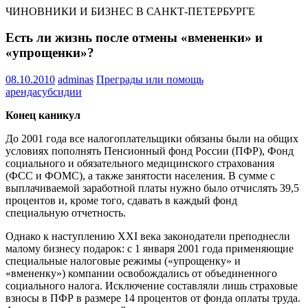
ЧИНОВНИКИ И БИЗНЕС В САНКТ-ПЕТЕРБУРГЕ
Есть ли жизнь после отмены «вмененки» и
«упрощенки»?
08.10.2010
adminas
Преграды или помощь
аренда
субсидии
Конец каникул
До 2001 года все налогоплательщики обязаны были на общих
условиях пополнять Пенсионный фонд России (ПФР), Фонд
социального и обязательного медицинского страхования
(ФСС и ФОМС), а также занятости населения. В сумме с
выплачиваемой заработной платы нужно было отчислять 39,5
процентов и, кроме того, сдавать в каждый фонд
специальную отчетность.
Однако к наступлению XXI века законодатели преподнесли
малому бизнесу подарок: с 1 января 2001 года применяющие
специальные налоговые режимы («упрощенку» и
«вмененку») компании освобождались от объединенного
социального налога. Исключение составляли лишь страховые
взносы в ПФР в размере 14 процентов от фонда оплаты труда.