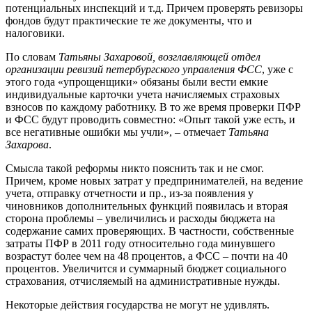
потенциальных инспекций и т.д. Причем проверять ревизоры
фондов будут практические те же документы, что и
налоговики.
По словам
Татьяны Захаровой, возглавляющей отдел
организации ревизий петербургского управления ФСС
, уже с
этого года «упрощенщики» обязаны были вести емкие
индивидуальные карточки учета начисляемых страховых
взносов по каждому работнику. В то же время проверки ПФР
и ФСС будут проводить совместно: «Опыт такой уже есть, и
все негативные ошибки мы учли», – отмечает
Татьяна
Захарова
.
Смысла такой реформы никто пояснить так и не смог.
Причем, кроме новых затрат у предпринимателей, на ведение
учета, отправку отчетности и пр., из-за появления у
чиновников дополнительных функций появилась и вторая
сторона проблемы – увеличились и расходы бюджета на
содержание самих проверяющих. В частности, собственные
затраты ПФР в 2011 году относительно года минувшего
возрастут более чем на 48 процентов, а ФСС – почти на 40
процентов. Увеличится и суммарный бюджет социального
страхования, отчисляемый на административные нужды.
Некоторые действия государства не могут не удивлять.