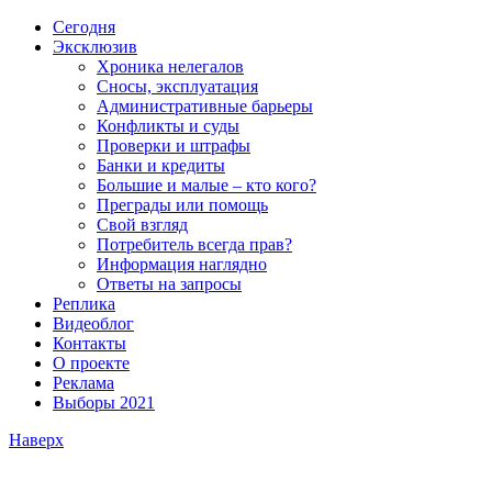
Сегодня
Эксклюзив
Хроника нелегалов
Сносы, эксплуатация
Административные барьеры
Конфликты и суды
Проверки и штрафы
Банки и кредиты
Большие и малые – кто кого?
Преграды или помощь
Свой взгляд
Потребитель всегда прав?
Информация наглядно
Ответы на запросы
Реплика
Видеоблог
Контакты
О проекте
Реклама
Выборы 2021
Наверх