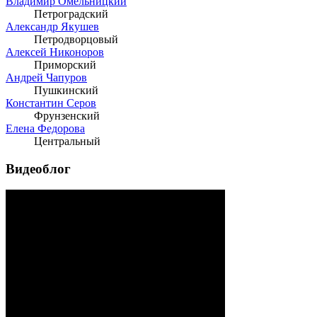
Владимир Омельницкий
Петроградский
Александр Якушев
Петродворцовый
Алексей Никоноров
Приморский
Андрей Чапуров
Пушкинский
Константин Серов
Фрунзенский
Елена Федорова
Центральный
Видеоблог