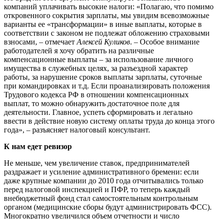
компаний уплачивать высокие налоги: «Полагаю, что помимо
откровенного сокрытия зарплаты, мы увидим всевозможные
варианты ее «трансформации» в иные выплаты, которые в
соответствии с законом не подлежат обложению страховыми
взносами, – отмечает
Алексей Куликов
. – Особое внимание
работодателей я хочу обратить на различные
компенсационные выплаты – за использование личного
имущества в служебных целях, за разъездной характер
работы, за нарушение сроков выплаты зарплаты, суточные
при командировках и т.д. Если проанализировать положения
Трудового кодекса РФ в отношении компенсационных
выплат, то можно обнаружить достаточное поле для
деятельности. Главное, успеть сформировать и легально
ввести в действие новую систему оплаты труда до конца этого
года», – разъясняет налоговый консультант.
К нам едет ревизор
Не меньше, чем увеличение ставок, предпринимателей
раздражает и усиление административного бремени: если
даже крупные компании до 2010 года отчитывались только
перед налоговой инспекцией и ПФР, то теперь каждый
внебюджетный фонд стал самостоятельным контрольным
органом (медицинские сборы будут администрировать ФСС).
Многократно увеличился объем отчетности и число