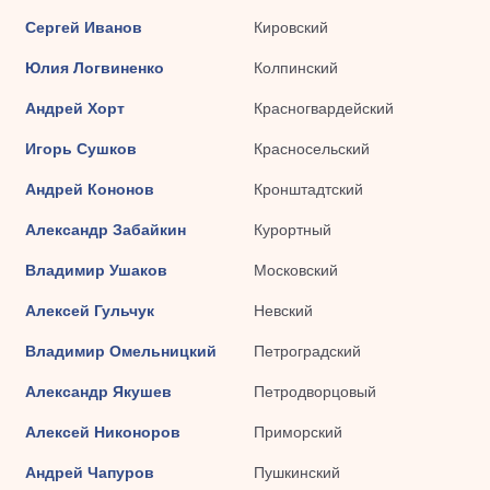
Сергей Иванов
Кировский
Юлия Логвиненко
Колпинский
Андрей Хорт
Красногвардейский
Игорь Сушков
Красносельский
Андрей Кононов
Кронштадтский
Александр Забайкин
Курортный
Владимир Ушаков
Московский
Алексей Гульчук
Невский
Владимир Омельницкий
Петроградский
Александр Якушев
Петродворцовый
Алексей Никоноров
Приморский
Андрей Чапуров
Пушкинский