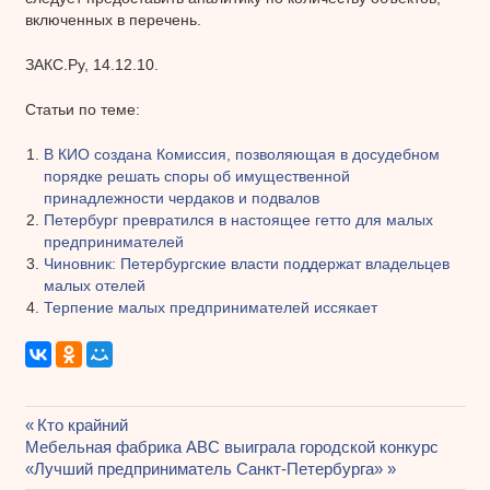
включенных в перечень.
ЗАКС.Ру, 14.12.10.
Статьи по теме:
В КИО создана Комиссия, позволяющая в досудебном
порядке решать споры об имущественной
принадлежности чердаков и подвалов
Петербург превратился в настоящее гетто для малых
предпринимателей
Чиновник: Петербургские власти поддержат владельцев
малых отелей
Терпение малых предпринимателей иссякает
Предыдущая
Кто крайний
Навигация
Следующая
Мебельная фабрика АВС выиграла городской конкурс
запись:
запись:
«Лучший предприниматель Санкт-Петербурга»
по