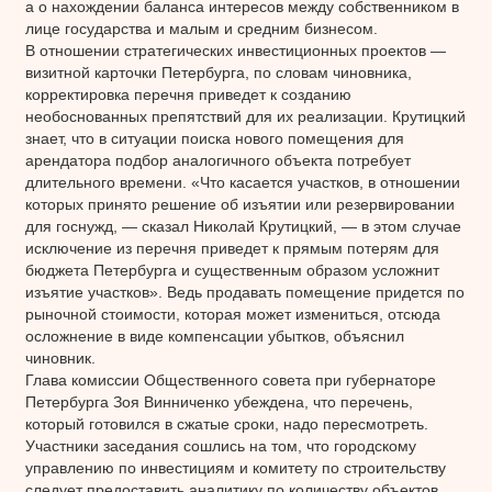
а о нахождении баланса интересов между собственником в
лице государства и малым и средним бизнесом.
В отношении стратегических инвестиционных проектов —
визитной карточки Петербурга, по словам чиновника,
корректировка перечня приведет к созданию
необоснованных препятствий для их реализации. Крутицкий
знает, что в ситуации поиска нового помещения для
арендатора подбор аналогичного объекта потребует
длительного времени. «Что касается участков, в отношении
которых принято решение об изъятии или резервировании
для госнужд, — сказал Николай Крутицкий, — в этом случае
исключение из перечня приведет к прямым потерям для
бюджета Петербурга и существенным образом усложнит
изъятие участков». Ведь продавать помещение придется по
рыночной стоимости, которая может измениться, отсюда
осложнение в виде компенсации убытков, объяснил
чиновник.
Глава комиссии Общественного совета при губернаторе
Петербурга Зоя Винниченко убеждена, что перечень,
который готовился в сжатые сроки, надо пересмотреть.
Участники заседания сошлись на том, что городскому
управлению по инвестициям и комитету по строительству
следует предоставить аналитику по количеству объектов,