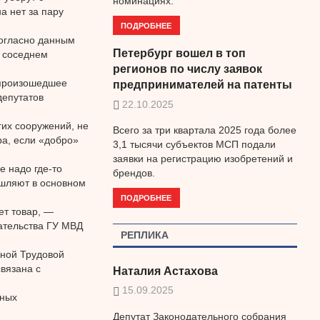
номинациях.
а нет за пару
ПОДРОБНЕЕ
согласно данным
Петербург вошел в топ
в соседнем
регионов по числу заявок
 произошедшее
предпринимателей на патенты
депутатов
22.10.2025
гих сооружений, не
Всего за три квартала 2025 года более
ра, если «добро»
3,1 тысячи субъектов МСП подали
заявки на регистрацию изобретений и
е надо где-то
брендов.
ышляют в основном
ПОДРОБНЕЕ
ет товар, —
ательства ГУ МВД
РЕПЛИКА
нной Трудовой
связана с
Наталия Астахова
15.09.2025
нных
Депутат Законодательного собрания