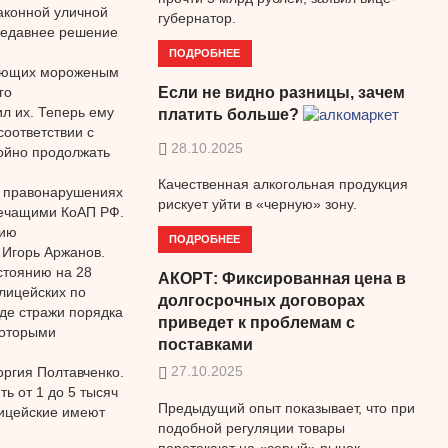
законной уличной
губернатор.
недавнее решение
ПОДРОБНЕЕ
гующих мороженым
го
Если не видно разницы, зачем
л их. Теперь ему
платить больше?
соответствии с
28.10.2025
ойно продолжать
Качественная алкогольная продукция
х правонарушениях
рискует уйти в «черную» зону.
речащими КоАП РФ.
нию
ПОДРОБНЕЕ
 Игорь Аржанов.
стоянию на 28
АКОРТ: Фиксированная цена в
лицейских по
долгосрочных договорах
де стражи порядка
приведет к проблемам с
которыми
поставками
27.10.2025
оргия Полтавченко.
ь от 1 до 5 тысяч
Предыдущий опыт показывает, что при
лицейские имеют
подобной регуляции товары
перетекают на «серый» рынок.