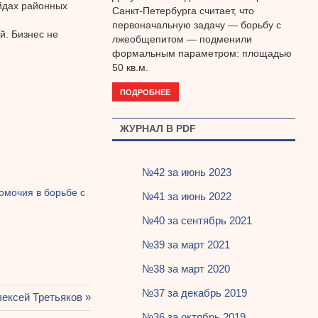
ейдах районных
Санкт-Петербурга считает, что
первоначальную задачу — борьбу с
й. Бизнес не
лжеобщепитом — подменили
формальным параметром: площадью
50 кв.м.
ПОДРОБНЕЕ
ЖУРНАЛ В PDF
№42 за июнь 2023
омочия в борьбе с
№41 за июнь 2022
№40 за сентябрь 2021
№39 за март 2021
№38 за март 2020
№37 за декабрь 2019
ледующая
ексей Третьяков
пись:
№36 за октябрь 2019