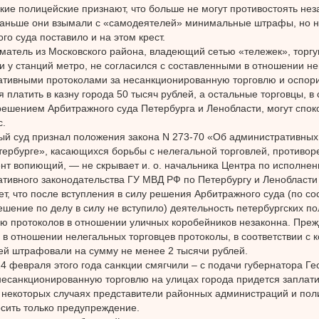
кие полицейские признают, что больше не могут противостоять не
 раньше они взымали с «самодеятелей» минимальные штрафы, но 
го суда поставило и на этом крест.
матель из Московского района, владеющий сетью «тележек», тор
и у станций метро, не согласился с составленными в отношении не
тивными протоколами за несанкционированную торговлю и оспори
я платить в казну города 50 тысяч рублей, а остальные торговцы, в 
ешением Арбитражного суда Петербурга и Ленобласти, могут спок
с.
й суд признал положения закона N 273-70 «Об административны
тербурге», касающихся борьбы с нелегальной торговлей, противо
т вопиющий, — не скрывает и. о. начальника Центра по исполне
тивного законодательства ГУ МВД РФ по Петербургу и Ленобласти
ет, что после вступления в силу решения Арбитражного суда (по со
шение по делу в силу не вступило) деятельность петербургских по
ю протоколов в отношении уличных коробейников незаконна. Преж
 в отношении нелегальных торговцев протоколы, в соответствии с 
й штрафовали на сумму не менее 2 тысячи рублей.
14 февраля этого года санкции смягчили – с подачи губернатора Ге
несанкционированную торговлю на улицах города придется заплатит
в некоторых случаях представители районных администраций и по
сить только предупреждение.