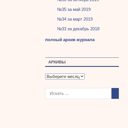
№35 за май 2019
№34 за март 2019
№33 за декабрь 2018
полный архив журнала
АРХИВЫ
А
р
х
и
в
ы