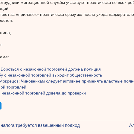
отрудники миграционной службы участвуют практически во всех р
аций.
тают за «прилавок» практически сразу же после ухода надзирателе
остоя.
тина,
г.
теме:
 Бороться с незаконной торговлей должна полиция
бу с незаконной торговлей выходит общественность
Мокрецов: Чиновникам следует активнее применять властные полн
ной торговлей
 незаконной торговлей довела до проверки
щая
 налога требуется взвешенный подход
С
Ал
ация
за