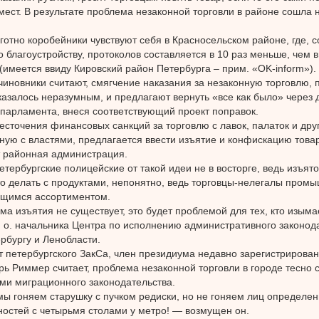
ест. В результате проблема незаконной торговли в районе сошла н
готно коробейники чувствуют себя в Красносельском районе, где, 
о благоустройству, протоколов составляется в 10 раз меньше, чем 
(имеется ввиду Кировский район Петербурга – прим. «OK-inform»).
чиновники считают, смягчение наказания за незаконную торговлю,
казалось неразумным, и предлагают вернуть «все как было» через 
 парламента, внеся соответствующий проект поправок.
сточения финансовых санкций за торговлю с лавок, палаток и дру
ную с властями, предлагается ввести изъятие и конфискацию това
т районная администрация.
етербургские полицейские от такой идеи не в восторге, ведь изъято
то делать с продуктами, непонятно, ведь торговцы-нелегалы пром
ящимся ассортиментом.
а изъятия не существует, это будет проблемой для тех, кто изыма
. о. начальника Центра по исполнению административного законод
рбургу и Ленобласти.
т петербургского ЗакСа, член президиума недавно зарегистрирова
рь Риммер считает, проблема незаконной торговли в городе тесно 
и миграционного законодательства.
ы гоняем старушку с пучком редиски, но не гоняем лиц определе
остей с четырьмя столами у метро! — возмущен он.