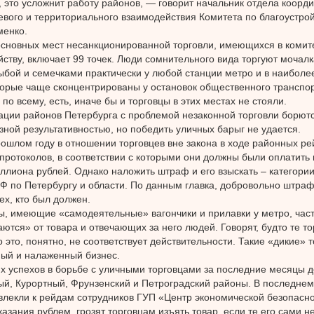
 это усложнит работу районов, — говорит начальник отдела коорд
вого и территориального взаимодействия Комитета по благоустрой
менко.
сновных мест несанкционированной торговли, имеющихся в комит
йству, включает 99 точек. Люди сомнительного вида торгуют мочалк
ыбой и семечками практически у любой станции метро и в наибол
торые чаще сконцентрированы у остановок общественного транспор
 по всему, есть, иначе бы и торговцы в этих местах не стояли.
ции районов Петербурга с проблемой незаконной торговли борютс
азной результативностью, но победить уличных барыг не удается.
рошлом году в отношении торговцев вне закона в ходе районных ре
 протоколов, в соответствии с которыми они должны были оплатит
ллиона рублей. Однако наложить штраф и его взыскать – категори
Ф по Петербургу и области. По данным главка, добровольно штраф
ех, кто был должен.
, имеющие «самодеятельные» вагончики и прилавки у метро, час
ются» от товара и отвечающих за него людей. Говорят, будто те т
о это, понятно, не соответствует действительности. Такие «дикие» 
ый и налаженный бизнес.
 успехов в борьбе с уличными торговцами за последние месяцы 
й, Курортный, Фрунзенский и Петроградский районы. В последнем,
влекли к рейдам сотрудников ГУП «Центр экономической безопасно
азания рублем, грозят торговцам изъять товар, если те его сами не