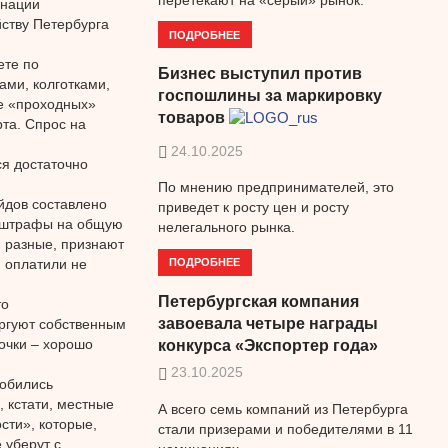
инации
ству Петербурга
ПОДРОБНЕЕ
ете по
Бизнес выступил против
ами, колготками,
госпошлины за маркировку
ее «проходных»
товаров
та. Спрос на
24.10.2025
я достаточно
По мнению предпринимателей, это
йдов составлено
приведет к росту цен и росту
ь штрафы на общую
нелегального рынка.
и разные, признают
ПОДРОБНЕЕ
 оплатили не
Петербургская компания
то
завоевала четыре награды
оргуют собственным
точки – хорошо
конкурса «Экспортер года»
23.10.2025
добились
 кстати, местные
А всего семь компаний из Петербурга
сти», которые,
стали призерами и победителями в 11
 уберут с