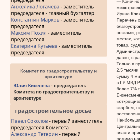
председателя
— Конечно,
Анжелика Логачева
- заместитель
межотрасле
председателя - главный бухгалтер
Ирина Кли
Константин Марков
- заместитель
Перечень о
председателя
благоустро
Максим Похил
- заместитель
носками, р
председателя
местах, ко
товар, судя
Екатерина Кутыева
- заместитель
Администра
председателя
давно, с р
Только в п
2,5 тысячи
Комитет по градостроительству и
сумму 4 ми
архитектуре
в ГУ МВД Р
Юлия Киселева
- председатель
более 7% т
Комитета по градостроительству и
Бизнесмены
архитектуре
«открещива
скарбом, н
градостроительное досье
поставленн
Наибольших
Павел Соколов
- первый заместитель
Центральны
председателя Комитета
власти при
Александр Тетерин
- первый
помимо нак