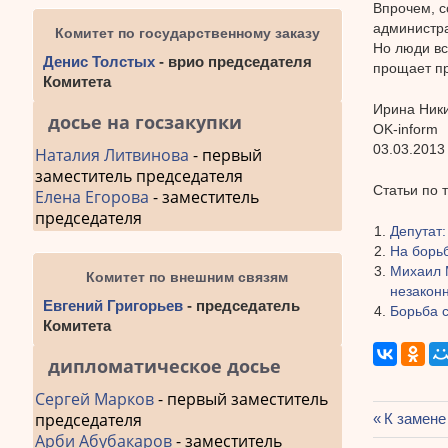
Впрочем, с
администр
Комитет по государственному заказу
Но люди вс
Денис Толстых
- врио председателя
прощает пр
Комитета
Ирина Ники
досье на госзакупки
OK-inform
03.03.2013 
Наталия Литвинова
- первый
заместитель председателя
Статьи по 
Елена Егорова
- заместитель
председателя
Депутат:
На борь
Михаил 
Комитет по внешним связям
незакон
Евгений Григорьев
- председатель
Борьба с
Комитета
дипломатическое досье
Сергей Марков
- первый заместитель
председателя
Предыду
К замене
Навиг
Арби Абубакаров
- заместитель
запись: