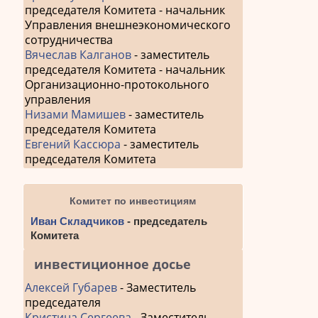
председателя Комитета - начальник
по
Управления внешнеэкономического
запис
сотрудничества
Вячеслав Калганов
- заместитель
председателя Комитета - начальник
Организационно-протокольного
управления
Низами Мамишев
- заместитель
председателя Комитета
Евгений Кассюра
- заместитель
председателя Комитета
Комитет по инвестициям
Иван Складчиков
- председатель
Комитета
инвестиционное досье
Алексей Губарев
- Заместитель
председателя
Кристина Сергеева
- Заместитель