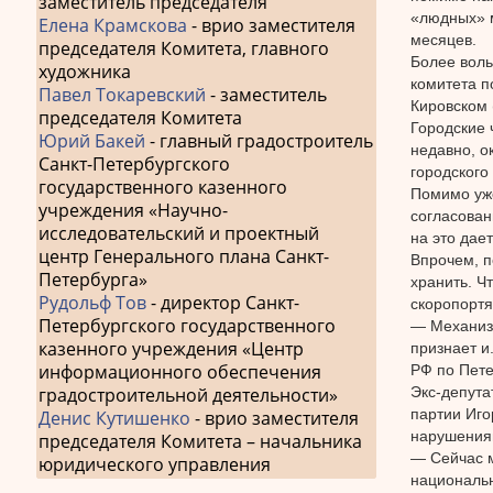
заместитель председателя
«людных» м
Елена Крамскова
- врио заместителя
месяцев.
председателя Комитета, главного
Более воль
художника
комитета п
Павел Токаревский
- заместитель
Кировском 
председателя Комитета
Городские 
Юрий Бакей
- главный градостроитель
недавно, о
Санкт-Петербургского
городского
государственного казенного
Помимо уже
учреждения «Научно-
согласован
исследовательский и проектный
на это дае
центр Генерального плана Санкт-
Впрочем, п
Петербурга»
хранить. Ч
Рудольф Тов
- директор Санкт-
скоропорт
Петербургского государственного
— Механизм
казенного учреждения «Центр
признает и
информационного обеспечения
РФ по Пете
Экс-депута
градостроительной деятельности»
партии Иго
Денис Кутишенко
- врио заместителя
нарушениям
председателя Комитета – начальника
— Сейчас м
юридического управления
национальн