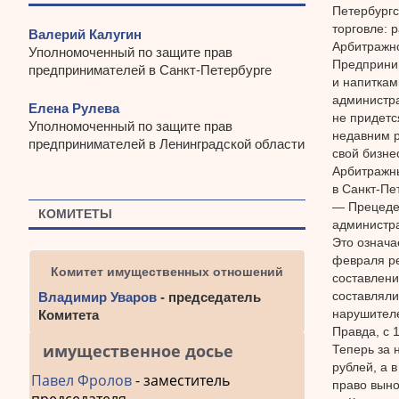
Петербургс
торговле:
Валерий Калугин
Арбитражно
Уполномоченный по защите прав
Предприни
предпринимателей в Санкт-Петербурге
и напиткам
администра
Елена Рулева
не придетс
Уполномоченный по защите прав
недавним р
предпринимателей в Ленинградской области
свой бизне
Арбитражны
в Санкт-Пе
— Прецеден
КОМИТЕТЫ
администра
Это означа
февраля ре
Комитет имущественных отношений
составлени
составляли
Владимир Уваров
- председатель
нарушителе
Комитета
Правда, с 
имущественное досье
Теперь за 
рублей, а 
Павел Фролов
- заместитель
право выно