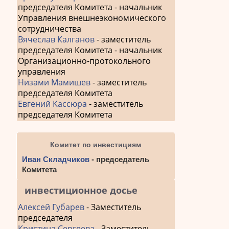
председателя Комитета - начальник
Управления внешнеэкономического
сотрудничества
Вячеслав Калганов
- заместитель
председателя Комитета - начальник
Организационно-протокольного
управления
Низами Мамишев
- заместитель
председателя Комитета
Евгений Кассюра
- заместитель
председателя Комитета
Комитет по инвестициям
Иван Складчиков
- председатель
Комитета
инвестиционное досье
Алексей Губарев
- Заместитель
председателя
Кристина Сергеева
- Заместитель