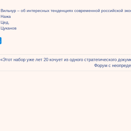
 Вильчур – об интересных тенденциях современной российской эк
 Нажа
 Цед,
 Цуканов
щая
 «Этот набор уже лет 20 кочует из одного стратегического докум
ация
Следующая
Форум с неопред
запись:
ям