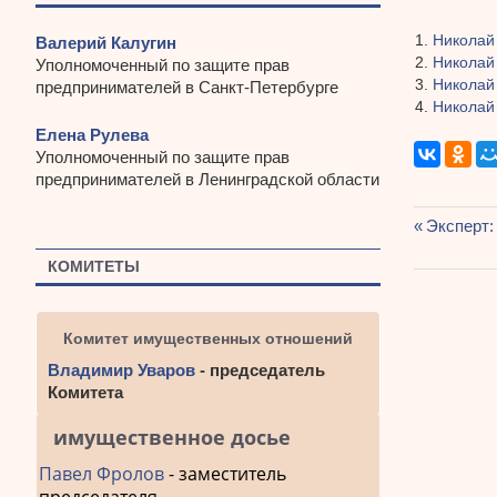
Николай
Валерий Калугин
Николай
Уполномоченный по защите прав
Николай
предпринимателей в Санкт-Петербурге
Николай
Елена Рулева
Уполномоченный по защите прав
предпринимателей в Ленинградской области
Предыду
Эксперт:
Навиг
запись:
КОМИТЕТЫ
по
запис
Комитет имущественных отношений
Владимир Уваров
- председатель
Комитета
имущественное досье
Павел Фролов
- заместитель