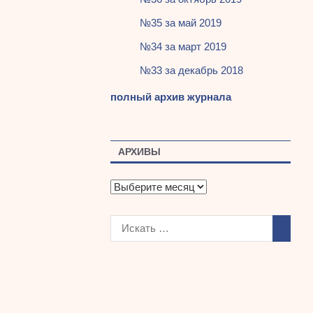
№35 за май 2019
№34 за март 2019
№33 за декабрь 2018
полный архив журнала
АРХИВЫ
А
р
х
и
в
ы