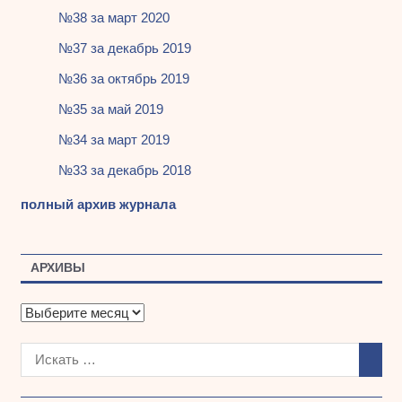
№38 за март 2020
№37 за декабрь 2019
№36 за октябрь 2019
№35 за май 2019
№34 за март 2019
№33 за декабрь 2018
полный архив журнала
АРХИВЫ
А
р
х
и
в
ы