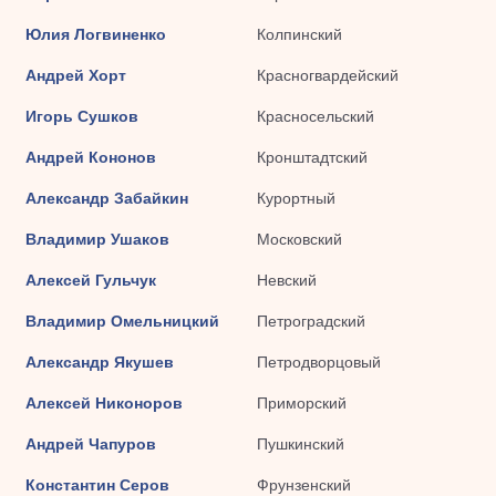
Юлия Логвиненко
Колпинский
Андрей Хорт
Красногвардейский
Игорь Сушков
Красносельский
Андрей Кононов
Кронштадтский
Александр Забайкин
Курортный
Владимир Ушаков
Московский
Алексей Гульчук
Невский
Владимир Омельницкий
Петроградский
Александр Якушев
Петродворцовый
Алексей Никоноров
Приморский
Андрей Чапуров
Пушкинский
Константин Серов
Фрунзенский