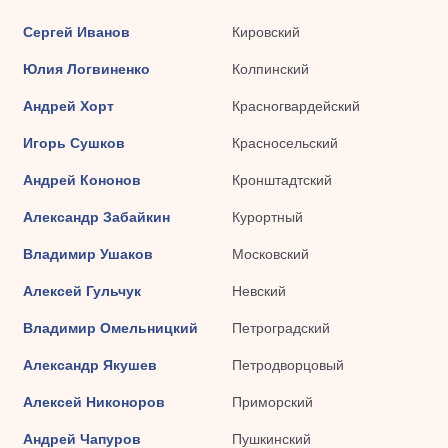
Сергей Иванов
Кировский
Юлия Логвиненко
Колпинский
Андрей Хорт
Красногвардейский
Игорь Сушков
Красносельский
Андрей Кононов
Кронштадтский
Александр Забайкин
Курортный
Владимир Ушаков
Московский
Алексей Гульчук
Невский
Владимир Омельницкий
Петроградский
Александр Якушев
Петродворцовый
Алексей Никоноров
Приморский
Андрей Чапуров
Пушкинский