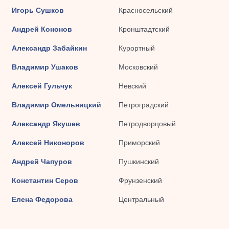
Игорь Сушков
Красносельский
Андрей Кононов
Кронштадтский
Александр Забайкин
Курортный
Владимир Ушаков
Московский
Алексей Гульчук
Невский
Владимир Омельницкий
Петроградский
Александр Якушев
Петродворцовый
Алексей Никоноров
Приморский
Андрей Чапуров
Пушкинский
Константин Серов
Фрунзенский
Елена Федорова
Центральный