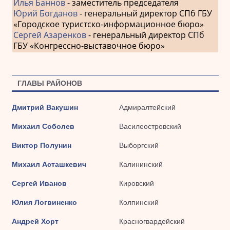
Илья Баннов
- заместитель председателя
Юрий Богданов
- генеральный директор СПб ГБУ
«Городское туристско-информационное бюро»
Сергей Азаренков
- генеральный директор СПб
ГБУ «Конгрессно-выставочное бюро»
ГЛАВЫ РАЙОНОВ
Дмитрий Вакушин
Адмиралтейский
Михаил Соболев
Василеостровский
Виктор Полунин
Выборгский
Михаил Асташкевич
Калининский
Сергей Иванов
Кировский
Юлия Логвиненко
Колпинский
Андрей Хорт
Красногвардейский