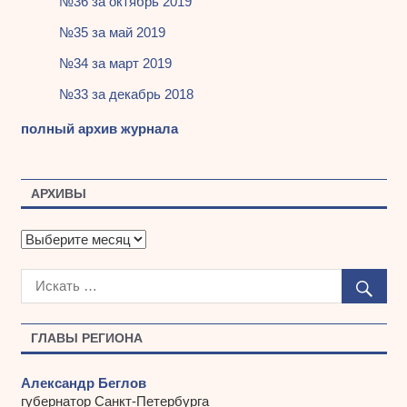
№36 за октябрь 2019
№35 за май 2019
№34 за март 2019
№33 за декабрь 2018
полный архив журнала
АРХИВЫ
А
р
х
и
в
ы
ГЛАВЫ РЕГИОНА
Александр Беглов
губернатор Санкт-Петербурга