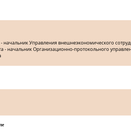
а - начальник Управления внешнеэкономического сотру
ета - начальник Организационно-протокольного управле
а
ле