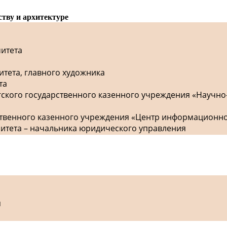
ству и архитектуре
митета
итета, главного художника
та
гского государственного казенного учреждения «Научно
рственного казенного учреждения «Центр информационн
митета – начальника юридического управления
я