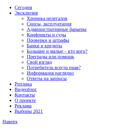
Сегодня
Эксклюзив
Хроника нелегалов
Сносы, эксплуатация
Административные барьеры
Конфликты и суды
Проверки и штрафы
Банки и кредиты
Большие и малые – кто кого?
Преграды или помощь
Свой взгляд
Потребитель всегда прав?
Информация наглядно
Ответы на запросы
Реплика
Видеоблог
Контакты
О проекте
Реклама
Выборы 2021
Наверх