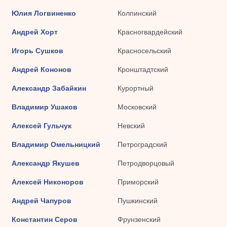
Юлия Логвиненко
Колпинский
Андрей Хорт
Красногвардейский
Игорь Сушков
Красносельский
Андрей Кононов
Кронштадтский
Александр Забайкин
Курортный
Владимир Ушаков
Московский
Алексей Гульчук
Невский
Владимир Омельницкий
Петроградский
Александр Якушев
Петродворцовый
Алексей Никоноров
Приморский
Андрей Чапуров
Пушкинский
Константин Серов
Фрунзенский