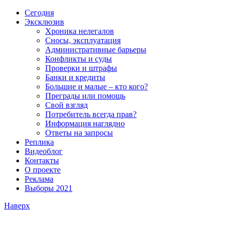
Сегодня
Эксклюзив
Хроника нелегалов
Сносы, эксплуатация
Административные барьеры
Конфликты и суды
Проверки и штрафы
Банки и кредиты
Большие и малые – кто кого?
Преграды или помощь
Свой взгляд
Потребитель всегда прав?
Информация наглядно
Ответы на запросы
Реплика
Видеоблог
Контакты
О проекте
Реклама
Выборы 2021
Наверх