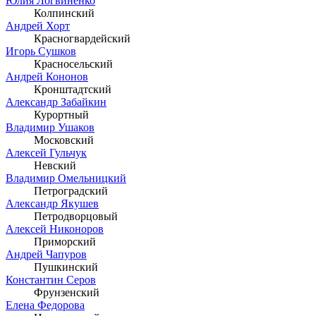
Юлия Логвиненко
Колпинский
Андрей Хорт
Красногвардейский
Игорь Сушков
Красносельский
Андрей Кононов
Кронштадтский
Александр Забайкин
Курортный
Владимир Ушаков
Московский
Алексей Гульчук
Невский
Владимир Омельницкий
Петроградский
Александр Якушев
Петродворцовый
Алексей Никоноров
Приморский
Андрей Чапуров
Пушкинский
Константин Серов
Фрунзенский
Елена Федорова