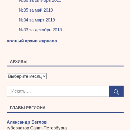
№36 за октябрь 2019
№35 за май 2019
№34 за март 2019
№33 за декабрь 2018
полный архив журнала
АРХИВЫ
А
р
х
и
в
ы
ГЛАВЫ РЕГИОНА
Александр Беглов
губернатор Санкт-Петербурга