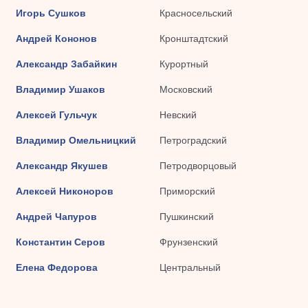
Игорь Сушков
Красносельский
Андрей Кононов
Кронштадтский
Александр Забайкин
Курортный
Владимир Ушаков
Московский
Алексей Гульчук
Невский
Владимир Омельницкий
Петроградский
Александр Якушев
Петродворцовый
Алексей Никоноров
Приморский
Андрей Чапуров
Пушкинский
Константин Серов
Фрунзенский
Елена Федорова
Центральный