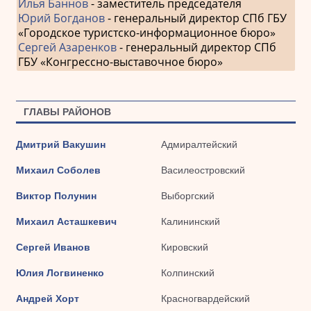
Илья Баннов
- заместитель председателя
Юрий Богданов
- генеральный директор СПб ГБУ
«Городское туристско-информационное бюро»
Сергей Азаренков
- генеральный директор СПб
ГБУ «Конгрессно-выставочное бюро»
ГЛАВЫ РАЙОНОВ
Дмитрий Вакушин
Адмиралтейский
Михаил Соболев
Василеостровский
Виктор Полунин
Выборгский
Михаил Асташкевич
Калининский
Сергей Иванов
Кировский
Юлия Логвиненко
Колпинский
Андрей Хорт
Красногвардейский