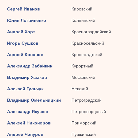
Сергей Иванов
Кировский
Юлия Логвиненко
Колпинский
Андрей Хорт
Красногвардейский
Игорь Сушков
Красносельский
Андрей Кононов
Кронштадтский
Александр Забайкин
Курортный
Владимир Ушаков
Московский
Алексей Гульчук
Невский
Владимир Омельницкий
Петроградский
Александр Якушев
Петродворцовый
Алексей Никоноров
Приморский
Андрей Чапуров
Пушкинский