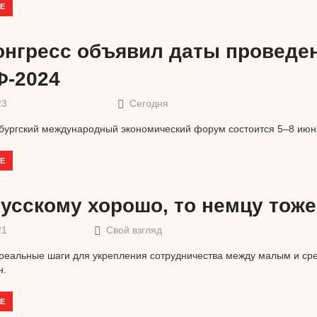
Е
онгресс объявил даты проведе
-2024
23
Сегодня
бургский международный экономический форум состоится 5–8 июня
Е
русскому хорошо, то немцу тож
21
Свой взгляд
реальные шаги для укрепления сотрудничества между малым и ср
н.
Е