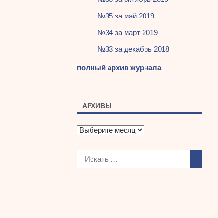
№35 за май 2019
№34 за март 2019
№33 за декабрь 2018
полный архив журнала
АРХИВЫ
А
р
х
и
в
ы