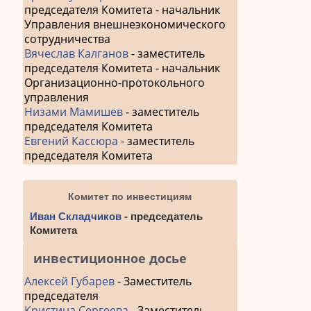
председателя Комитета - начальник
Управления внешнеэкономического
сотрудничества
Вячеслав Калганов
- заместитель
председателя Комитета - начальник
Организационно-протокольного
управления
Низами Мамишев
- заместитель
председателя Комитета
Евгений Кассюра
- заместитель
председателя Комитета
Комитет по инвестициям
Иван Складчиков
- председатель
Комитета
инвестиционное досье
Алексей Губарев
- Заместитель
председателя
Кристина Сергеева
- Заместитель