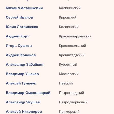
Михаил Асташкевич
Калининский
Сергей Иванов
Кировский
Юлия Логвиненко
Колпинский
Андрей Хорт
Красногвардейский
Игорь Сушков
Красносельский
Андрей Кононов
Кронштадтский
Александр Забайкин
Курортный
Владимир Ушаков
Московский
Алексей Гульчук
Невский
Владимир Омельницкий
Петроградский
Александр Якушев
Петродворцовый
Алексей Никоноров
Приморский