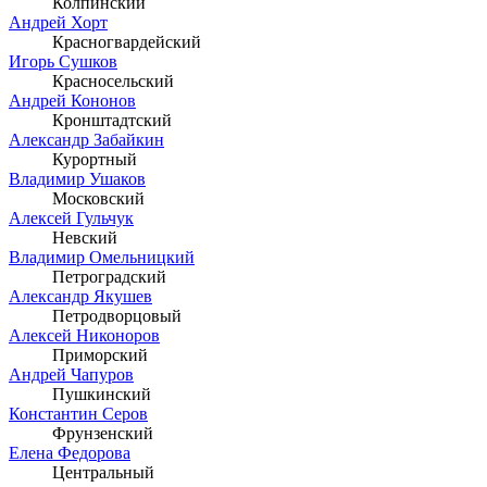
Колпинский
Андрей Хорт
Красногвардейский
Игорь Сушков
Красносельский
Андрей Кононов
Кронштадтский
Александр Забайкин
Курортный
Владимир Ушаков
Московский
Алексей Гульчук
Невский
Владимир Омельницкий
Петроградский
Александр Якушев
Петродворцовый
Алексей Никоноров
Приморский
Андрей Чапуров
Пушкинский
Константин Серов
Фрунзенский
Елена Федорова
Центральный