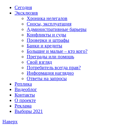
Сегодня
Эксклюзив
Хроника нелегалов
Сносы, эксплуатация
Административные барьеры
Конфликты и суды
Проверки и штрафы
Банки и кредиты
Большие и малые – кто кого?
Преграды или помощь
Свой взгляд
Потребитель всегда прав?
Информация наглядно
Ответы на запросы
Реплика
Видеоблог
Контакты
О проекте
Реклама
Выборы 2021
Наверх