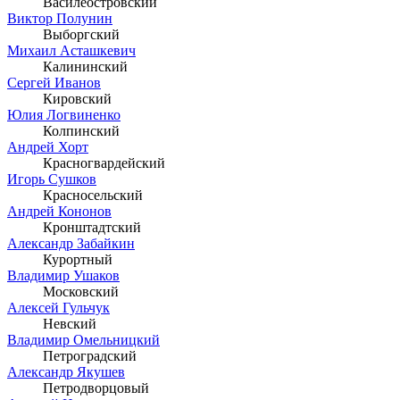
Василеостровский
Виктор Полунин
Выборгский
Михаил Асташкевич
Калининский
Сергей Иванов
Кировский
Юлия Логвиненко
Колпинский
Андрей Хорт
Красногвардейский
Игорь Сушков
Красносельский
Андрей Кононов
Кронштадтский
Александр Забайкин
Курортный
Владимир Ушаков
Московский
Алексей Гульчук
Невский
Владимир Омельницкий
Петроградский
Александр Якушев
Петродворцовый