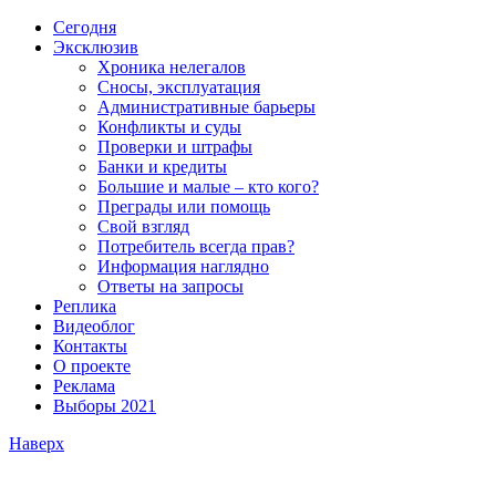
Сегодня
Эксклюзив
Хроника нелегалов
Сносы, эксплуатация
Административные барьеры
Конфликты и суды
Проверки и штрафы
Банки и кредиты
Большие и малые – кто кого?
Преграды или помощь
Свой взгляд
Потребитель всегда прав?
Информация наглядно
Ответы на запросы
Реплика
Видеоблог
Контакты
О проекте
Реклама
Выборы 2021
Наверх