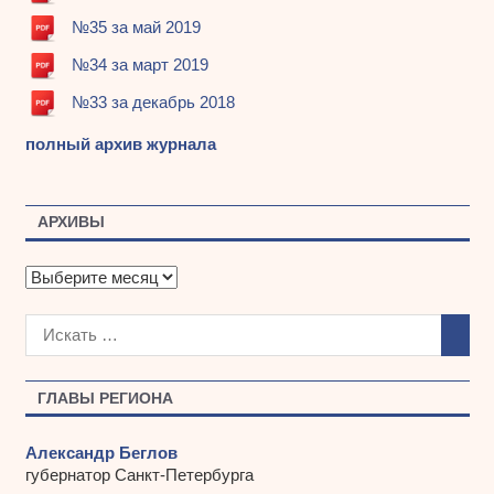
№35 за май 2019
№34 за март 2019
№33 за декабрь 2018
полный архив журнала
АРХИВЫ
А
р
х
и
в
ы
ГЛАВЫ РЕГИОНА
Александр Беглов
губернатор Санкт-Петербурга