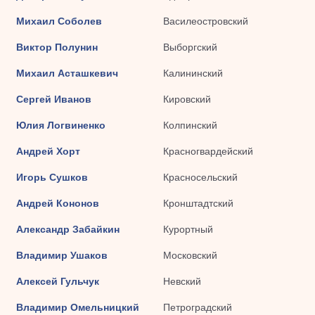
Михаил Соболев
Василеостровский
Виктор Полунин
Выборгский
Михаил Асташкевич
Калининский
Сергей Иванов
Кировский
Юлия Логвиненко
Колпинский
Андрей Хорт
Красногвардейский
Игорь Сушков
Красносельский
Андрей Кононов
Кронштадтский
Александр Забайкин
Курортный
Владимир Ушаков
Московский
Алексей Гульчук
Невский
Владимир Омельницкий
Петроградский