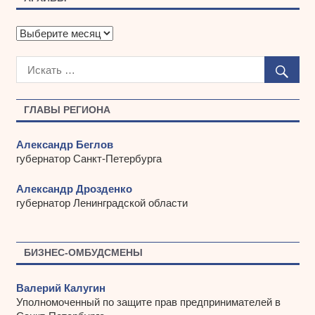
А
р
х
и
в
ы
ГЛАВЫ РЕГИОНА
Александр Беглов
губернатор Санкт-Петербурга
Александр Дрозденко
губернатор Ленинградской области
БИЗНЕС-ОМБУДСМЕНЫ
Валерий Калугин
Уполномоченный по защите прав предпринимателей в