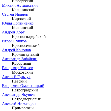
Выборгский
Михаил Асташкевич
Калининский
Сергей Иванов
Кировский
Юлия Логвиненко
Колпинский
Андрей Хорт
Красногвардейский
Игорь Сушков
Красносельский
Андрей Кононов
Кронштадтский
Александр Забайкин
Курортный
Владимир Ушаков
Московский
Алексей Гульчук
Невский
Владимир Омельницкий
Петроградский
Александр Якушев
Петродворцовый
Алексей Никоноров
Приморский