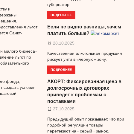
губернатор.
тву и
ддержаны
ПОДРОБНЕЕ
мещения,
Если не видно разницы, зачем
едоставления льгот
ется Санкт-
платить больше?
28.10.2025
и малого бизнеса»
Качественная алкогольная продукция
вление льгот по
рискует уйти в «черную» зону.
обязательного
ПОДРОБНЕЕ
АКОРТ: Фиксированная цена в
ого фонда,
т создать условия
долгосрочных договорах
 шаговой
приведет к проблемам с
поставками
27.10.2025
Предыдущий опыт показывает, что при
подобной регуляции товары
перетекают на «серый» рынок.