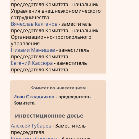
председателя Комитета - начальник
Управления внешнеэкономического
сотрудничества
Вячеслав Калганов
- заместитель
председателя Комитета - начальник
Организационно-протокольного
управления
Низами Мамишев
- заместитель
председателя Комитета
Евгений Кассюра
- заместитель
председателя Комитета
Комитет по инвестициям
Иван Складчиков
- председатель
Комитета
инвестиционное досье
Алексей Губарев
- Заместитель
председателя
Кристина Сергеева
- Заместитель