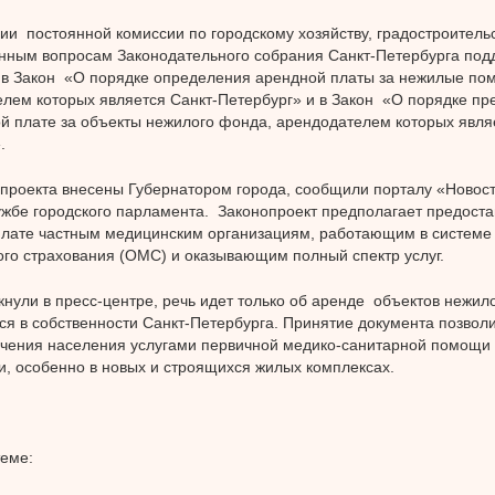
ии постоянной комиссии по городскому хозяйству, градостроительс
нным вопросам Законодательного собрания Санкт-Петербурга по
 в Закон «О порядке определения арендной платы за нежилые по
лем которых является Санкт-Петербург» и в Закон «О порядке пр
й плате за объекты нежилого фонда, арендодателем которых явля
.
проекта внесены Губернатором города, сообщили порталу «Новост
ужбе городского парламента. Законопроект предполагает предоста
лате частным медицинским организациям, работающим в системе 
го страхования (ОМС) и оказывающим полный спектр услуг.
кнули в пресс-центре, речь идет только об аренде объектов нежил
я в собственности Санкт-Петербурга. Принятие документа позволи
чения населения услугами первичной медико-санитарной помощи
и, особенно в новых и строящихся жилых комплексах.
теме: