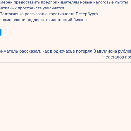
амерен предоставить предпринимателям новые налоговые льготы
еативных пространств увеличится
Полтавченко рассказал о креативности Петербурга
гские власти поддержат хипстерский бизнес
щая
иматель рассказал, как в одночасье потерял 3 миллиона рубле
ация
Следующая
Нелегалов по
запись:
ям