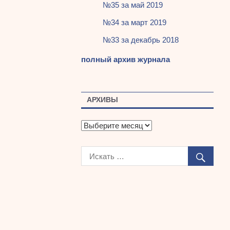
№35 за май 2019
№34 за март 2019
№33 за декабрь 2018
полный архив журнала
АРХИВЫ
А
р
х
и
в
ы