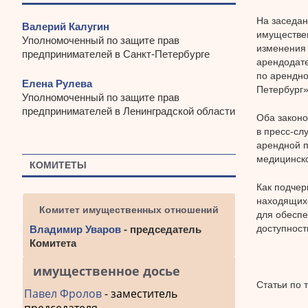
На заседан
Валерий Калугин
имуществе
Уполномоченный по защите прав
изменения
предпринимателей в Санкт-Петербурге
арендодате
по арендно
Елена Рулева
Петербург»
Уполномоченный по защите прав
предпринимателей в Ленинградской области
Оба законо
в пресс-сл
арендной п
медицинско
КОМИТЕТЫ
Как подчер
находящихс
Комитет имущественных отношений
для обеспе
доступност
Владимир Уваров
- председатель
Комитета
имущественное досье
Статьи по 
Павел Фролов
- заместитель