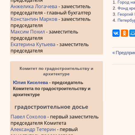
председателя
Город н
Анжелика Логачева
- заместитель
Фонд кр
председателя - главный бухгалтер
Георгий 
Константин Марков
- заместитель
Петербур
председателя
Максим Похил
- заместитель
председателя
Екатерина Кутыева
- заместитель
председателя
Предыду
Предприн
Навиг
запись:
по
Комитет по градостроительству и
архитектуре
запис
Юлия Киселева
- председатель
Комитета по градостроительству и
архитектуре
градостроительное досье
Павел Соколов
- первый заместитель
председателя Комитета
Александр Тетерин
- первый