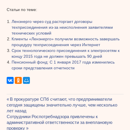
Статьи по теме:
Ленэнерго через суд расторгает договоры
техприсоединения из-за неисполнения заявителями
технических условий
Клиенты «Ленэнерго» получили возможность завершать
процедуру техприсоединения через Интернет
Срок технологического присоединения к электросетям к
концу 2015 года не должен превышать 90 дней
Пенсионный фонд: С 1 января 2017 года изменились
сроки представления отчетности
Предыдущая
В прокуратуре СПб считают, что предприниматели
Навигация
сегодня защищены значительно лучше, чем несколько
запись:
лет назад
по
Следующая
Сотрудники Роспотребнадзора привлечены к
записям
запись:
административной ответственности за внеплановую
проверку