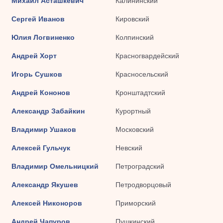
Михаил Асташкевич
Калининский
Сергей Иванов
Кировский
Юлия Логвиненко
Колпинский
Андрей Хорт
Красногвардейский
Игорь Сушков
Красносельский
Андрей Кононов
Кронштадтский
Александр Забайкин
Курортный
Владимир Ушаков
Московский
Алексей Гульчук
Невский
Владимир Омельницкий
Петроградский
Александр Якушев
Петродворцовый
Алексей Никоноров
Приморский
Андрей Чапуров
Пушкинский