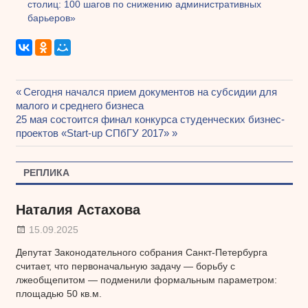
столиц: 100 шагов по снижению административных
барьеров»
Предыдущая
Сегодня начался прием документов на субсидии для
Навигация
малого и среднего бизнеса
запись:
Следующая
25 мая состоится финал конкурса студенческих бизнес-
по
запись:
проектов «Start-up СПбГУ 2017»
записям
РЕПЛИКА
Наталия Астахова
15.09.2025
Депутат Законодательного собрания Санкт-Петербурга
считает, что первоначальную задачу — борьбу с
лжеобщепитом — подменили формальным параметром:
площадью 50 кв.м.