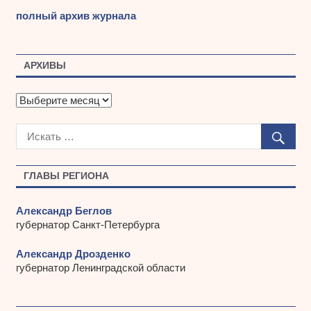
полный архив журнала
АРХИВЫ
А
р
х
и
в
ы
ГЛАВЫ РЕГИОНА
Александр Беглов
губернатор Санкт-Петербурга
Александр Дрозденко
губернатор Ленинградской области