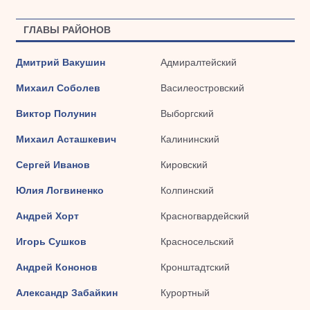
ГЛАВЫ РАЙОНОВ
Дмитрий Вакушин
Адмиралтейский
Михаил Соболев
Василеостровский
Виктор Полунин
Выборгский
Михаил Асташкевич
Калининский
Сергей Иванов
Кировский
Юлия Логвиненко
Колпинский
Андрей Хорт
Красногвардейский
Игорь Сушков
Красносельский
Андрей Кононов
Кронштадтский
Александр Забайкин
Курортный