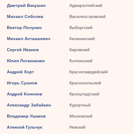
Дмитрий Вакушин
Адмиралтейский
Михаил Соболев
Василеостровский
Виктор Полунин
Выборгский
Михаил Асташкевич
Калининский
Сергей Иванов
Кировский
Юлия Логвиненко
Колпинский
Андрей Хорт
Красногвардейский
Игорь Сушков
Красносельский
Андрей Кононов
Кронштадтский
Александр Забайкин
Курортный
Владимир Ушаков
Московский
Алексей Гульчук
Невский