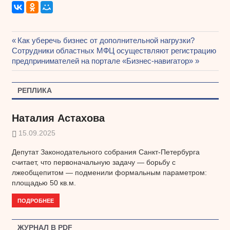
Предыдущая
Как уберечь бизнес от дополнительной нагрузки?
Навигация
Следующая
Сотрудники областных МФЦ осуществляют регистрацию
запись:
запись:
предпринимателей на портале «Бизнес-навигатор»
по
записям
РЕПЛИКА
Наталия Астахова
15.09.2025
Депутат Законодательного собрания Санкт-Петербурга
считает, что первоначальную задачу — борьбу с
лжеобщепитом — подменили формальным параметром:
площадью 50 кв.м.
ПОДРОБНЕЕ
ЖУРНАЛ В PDF