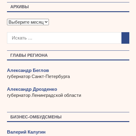
АРХИВЫ
А
р
х
и
в
ы
ГЛАВЫ РЕГИОНА
Александр Беглов
губернатор Санкт-Петербурга
Александр Дрозденко
губернатор Ленинградской области
БИЗНЕС-ОМБУДСМЕНЫ
Валерий Калугин