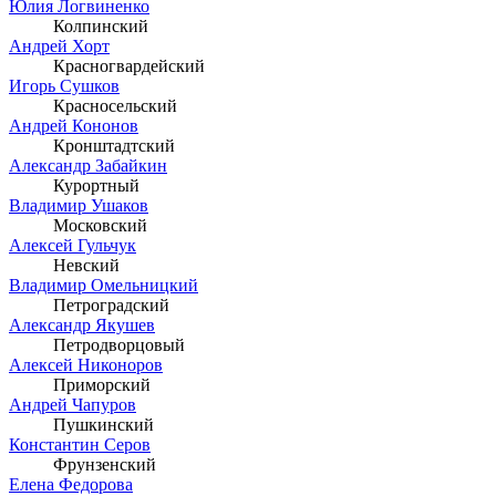
Юлия Логвиненко
Колпинский
Андрей Хорт
Красногвардейский
Игорь Сушков
Красносельский
Андрей Кононов
Кронштадтский
Александр Забайкин
Курортный
Владимир Ушаков
Московский
Алексей Гульчук
Невский
Владимир Омельницкий
Петроградский
Александр Якушев
Петродворцовый
Алексей Никоноров
Приморский
Андрей Чапуров
Пушкинский
Константин Серов
Фрунзенский
Елена Федорова