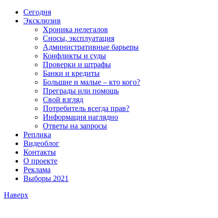
Сегодня
Эксклюзив
Хроника нелегалов
Сносы, эксплуатация
Административные барьеры
Конфликты и суды
Проверки и штрафы
Банки и кредиты
Большие и малые – кто кого?
Преграды или помощь
Свой взгляд
Потребитель всегда прав?
Информация наглядно
Ответы на запросы
Реплика
Видеоблог
Контакты
О проекте
Реклама
Выборы 2021
Наверх