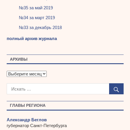
№35 за май 2019
№34 за март 2019
№33 за декабрь 2018
полный архив журнала
АРХИВЫ
А
р
х
и
в
ы
ГЛАВЫ РЕГИОНА
Александр Беглов
губернатор Санкт-Петербурга