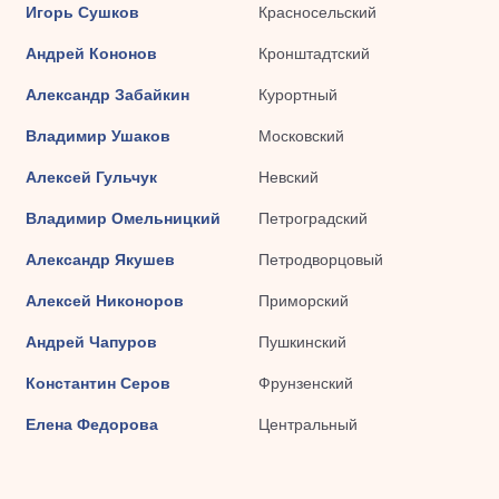
Игорь Сушков
Красносельский
Андрей Кононов
Кронштадтский
Александр Забайкин
Курортный
Владимир Ушаков
Московский
Алексей Гульчук
Невский
Владимир Омельницкий
Петроградский
Александр Якушев
Петродворцовый
Алексей Никоноров
Приморский
Андрей Чапуров
Пушкинский
Константин Серов
Фрунзенский
Елена Федорова
Центральный