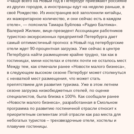
«Чаще всего на Новый год в Петербург приезжают россияне
из других городов, а иностранцы едут на неделю раньше, в
своё Рождество. Из иностранцев всё заполонили китайцы,
их мажоритарное количество, и они сейчас есть в каждом
отеле», — пояснила Тамара Буйлова «Радио Балтика».
Валерий Жилкин, вице-президент Ассоциации работников
туристско-экскурсионных предприятий Петербурга дает
самый оптимистичный прогноз: в Новый год петербургские
отели ждет 90-процентная загрузка. Уже сейчас в центре
Петербурга найти размещение крайне трудно, так как в
гостиницах, мини-хостелах и отелях почти не осталось мест.
Между тем, как отмечали ранее «Новости малого бизнеса»,
в следующем высоком сезоне Петербург может столкнуться
с нехваткой мест размещения, что может стать
препятствием для развития туризма. Уже в этом летнем
сезоне загрузка низкобюджетных отелей, по оценке
специалистов, была близка к 100%. Как сообщали ранее
«Новости малого бизнеса», разработанная в Смольном
программа по развитию гостиничной отрасли относит к
приоритетным сегментам этой отрасли как раз места для
небогатых туристов – трехзвездочные отели, хостелы и
плавучие гостиницы.