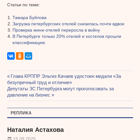
Статьи по теме:
Тамара Буйлова
Загрузка петербургских отелей снизилась почти вдвое
Проверка мини-отелей переросла в войну
В Петербурге только 20% отелей и хостелов прошли
классификацию
Предыдущая
Глава КРППР Эльгиз Качаев удостоен медали «За
Навигация
безупречный труд и отличие»
запись:
Следующая
Депутаты ЗС Петербурга могут проголосовать за
по
запись:
давление на бизнес
записям
РЕПЛИКА
Наталия Астахова
15.09.2025