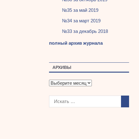
№35 за май 2019
№34 за март 2019
№33 за декабрь 2018
полный архив журнала
АРХИВЫ
А
р
х
и
в
ы