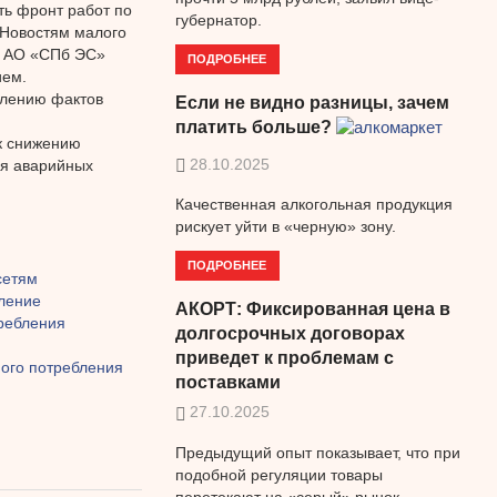
ть фронт работ по
губернатор.
«Новостям малого
а АО «СПб ЭС»
ПОДРОБНЕЕ
ием.
явлению фактов
Если не видно разницы, зачем
платить больше?
 к снижению
28.10.2025
ия аварийных
Качественная алкогольная продукция
рискует уйти в «черную» зону.
ПОДРОБНЕЕ
сетям
бление
АКОРТ: Фиксированная цена в
требления
долгосрочных договорах
приведет к проблемам с
ого потребления
поставками
27.10.2025
Предыдущий опыт показывает, что при
подобной регуляции товары
перетекают на «серый» рынок.