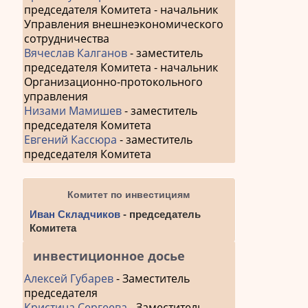
председателя Комитета - начальник
Управления внешнеэкономического
сотрудничества
Вячеслав Калганов
- заместитель
председателя Комитета - начальник
Организационно-протокольного
управления
Низами Мамишев
- заместитель
председателя Комитета
Евгений Кассюра
- заместитель
председателя Комитета
Комитет по инвестициям
Иван Складчиков
- председатель
Комитета
инвестиционное досье
Алексей Губарев
- Заместитель
председателя
Кристина Сергеева
- Заместитель