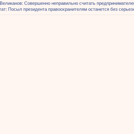
щая
Великанов: Совершенно неправильно считать предпринимателе
ация
дующая
тат: Посыл президента правоохранителям останется без серье
ь:
ям