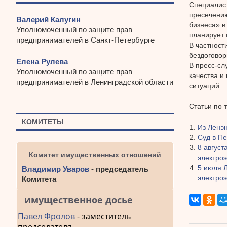
Специалист
пресечению
Валерий Калугин
бизнеса» в
Уполномоченный по защите прав
планирует 
предпринимателей в Санкт-Петербурге
В частност
бездоговор
Елена Рулева
В пресс-сл
Уполномоченный по защите прав
качества и
предпринимателей в Ленинградской области
ситуаций.
Статьи по 
КОМИТЕТЫ
Из Ленэн
Суд в П
8 август
Комитет имущественных отношений
электро
5 июля 
Владимир Уваров
- председатель
электро
Комитета
имущественное досье
Павел Фролов
- заместитель