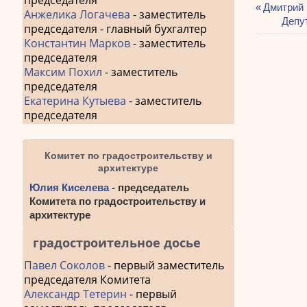
председателя
Предыду
Дмитрий 
Анжелика Логачева
- заместитель
Навиг
запись:
Сле
Депу
председателя - главный бухгалтер
запис
по
Константин Марков
- заместитель
председателя
запис
Максим Похил
- заместитель
председателя
Екатерина Кутыева
- заместитель
председателя
Комитет по градостроительству и
архитектуре
Юлия Киселева
- председатель
Комитета по градостроительству и
архитектуре
градостроительное досье
Павел Соколов
- первый заместитель
председателя Комитета
Александр Тетерин
- первый