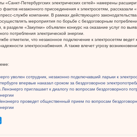
ы «Санкт-Петербургских электрических сетей» намерены расшири
 фактов незаконного присоединения к электросетям, рассказали 
 пресс-службе компании. В рамках действующего законодательств
осуществлять мероприятия по борьбе с бездоговорным потреблен
и, в разделе «Закупки» объявлен конкурс на оказание услуг по вы
ного потребления электрической энергии.
ужбе отметили, что незаконное подключение к электросетям ведет
 надежности электроснабжения. А также влечет угрозу возникновен
теме:
ерго уволен сотрудник, незаконно подключавший ларьки к электро
етербурге впервые наказал сроком за бездоговорное электропотре
а Ленэнерго приглашает к диалогу по вопросам бездоговорного по
энергии
Ленэнерго проведет общественный прием по вопросам бездоговорн
энергии