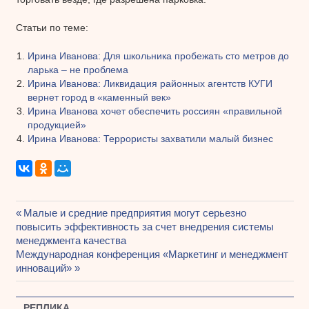
Статьи по теме:
Ирина Иванова: Для школьника пробежать сто метров до
ларька – не проблема
Ирина Иванова: Ликвидация районных агентств КУГИ
вернет город в «каменный век»
Ирина Иванова хочет обеспечить россиян «правильной
продукцией»
Ирина Иванова: Террористы захватили малый бизнес
Предыдущая
Малые и средние предприятия могут серьезно
Навигация
повысить эффективность за счет внедрения системы
запись:
менеджмента качества
по
Следующая
Международная конференция «Маркетинг и менеджмент
записям
запись:
инноваций»
РЕПЛИКА