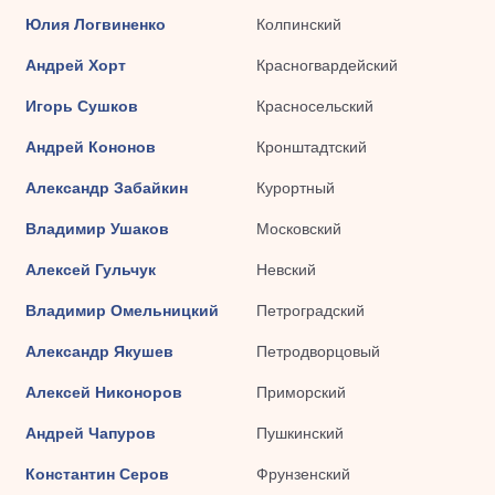
Юлия Логвиненко
Колпинский
Андрей Хорт
Красногвардейский
Игорь Сушков
Красносельский
Андрей Кононов
Кронштадтский
Александр Забайкин
Курортный
Владимир Ушаков
Московский
Алексей Гульчук
Невский
Владимир Омельницкий
Петроградский
Александр Якушев
Петродворцовый
Алексей Никоноров
Приморский
Андрей Чапуров
Пушкинский
Константин Серов
Фрунзенский