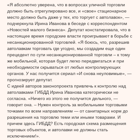
«Я абсолютно уверена, что в вопросах уличной торговли
должно быть отрегулировано все, и «свое» стационарное
место должно быть даже у тех, кто торгует с автолавок», —
подчеркнула Ирина Иванова в беседе с корреспондентом
«Новостей малого бизнеса». Депутат констатировала, что в
настоящее время городские власти проигрывают в борьбе с
несанкционированной торговлей. «Я боюсь, что, разрешив
автолавкам торговать где угодно, мы создадим еще один
прецедент по сути несанкционированной торговли – к тому
же мобильной, которая будет легко передвигаться и при
необходимости скрываться от любых контролирующих
органов. У нас получится сериал «И снова неуловимые», —
прогнозирует депутат.
С идеей авторов законопроекта привлечь к контролю над
автолавками ГИБДД Ирина Иванова категорически не
согласна. «Ничего из этого не получится дельного, —
говорит она. – Нужен контроль за мобильными торговыми
точками по всем направлениям — от санитарных норм до
разрешения на торговлю теми или иными товарами. И
причем здесь ГИБДД? Есть городская схема размещения
торговых объектов, и автолавки не должны стать
исключением!».