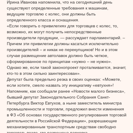
Ирина Иванова напомнила, что на сегодняшний день
существуют определенные требования к машинам,
ведущим торговлю с колес, они должны быть
определенного класса и оснащения.
«Если говорить о привилегиях для торговцев с колес, то,
возможно, их могут получить непосредственные
производители продукции, — рассуждает парламентарий. –
Причем эти привилегии должны касаться исключительно
производителей – и никак не перекупщиков! Но и в этом
случае размещение автолавок должно быть четкое,
сформированное по принципам «нужно – не нужно».
Однако же, если такой законопроект проталкивается, значит,
кто-то в этом сильно заинтересован».
Депутат была предельно резка в своих оценках: «Можете,
если хотите, смело назвать эту инициативу «евтухня»!
Напомним, как сообщали ранее «Новости малого бизнеса»,
бывший депутат Законодательного Собрания Санкт-
Петербурга Виктор Евтухов, а ныне заместитель министра
промышленности и торговли, предложил внести изменения
в ФЗ «Об основах государственного регулирования торговой
деятельности в Российской Федерации», разрешающие
механизированным транспортным средствам свободно
торговать везде, где разрешена парковка.