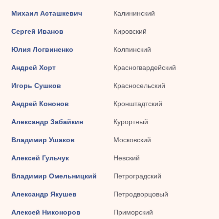
Михаил Асташкевич
Калининский
Сергей Иванов
Кировский
Юлия Логвиненко
Колпинский
Андрей Хорт
Красногвардейский
Игорь Сушков
Красносельский
Андрей Кононов
Кронштадтский
Александр Забайкин
Курортный
Владимир Ушаков
Московский
Алексей Гульчук
Невский
Владимир Омельницкий
Петроградский
Александр Якушев
Петродворцовый
Алексей Никоноров
Приморский