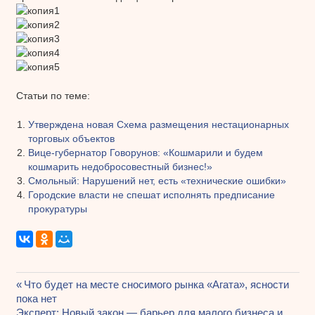
Статьи по теме:
Утверждена новая Схема размещения нестационарных
торговых объектов
Вице-губернатор Говорунов: «Кошмарили и будем
кошмарить недобросовестный бизнес!»
Смольный: Нарушений нет, есть «технические ошибки»
Городские власти не спешат исполнять предписание
прокуратуры
Предыдущая
Что будет на месте сносимого рынка «Агата», ясности
Навигация
пока нет
запись:
Следующая
Эксперт: Новый закон — барьер для малого бизнеса и