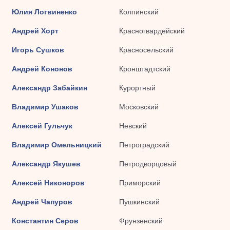
Юлия Логвиненко
Колпинский
Андрей Хорт
Красногвардейский
Игорь Сушков
Красносельский
Андрей Кононов
Кронштадтский
Александр Забайкин
Курортный
Владимир Ушаков
Московский
Алексей Гульчук
Невский
Владимир Омельницкий
Петроградский
Александр Якушев
Петродворцовый
Алексей Никоноров
Приморский
Андрей Чапуров
Пушкинский
Константин Серов
Фрунзенский