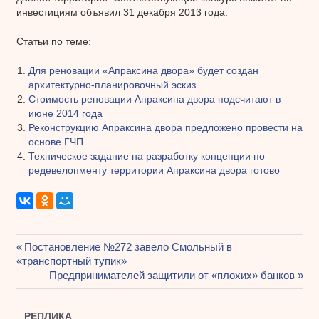
инвестициям объявил 31 декабря 2013 года.
Статьи по теме:
Для реновации «Апраксина двора» будет создан
архитектурно-планировочный эскиз
Стоимость реновации Апраксина двора подсчитают в
июне 2014 года
Реконструкцию Апраксина двора предложено провести на
основе ГЧП
Техническое задание на разработку концепции по
редевелопменту территории Апраксина двора готово
Предыдущая
Постановление №272 завело Смольный в
Навигация
«транспортный тупик»
запись:
Следующая
Предпринимателей защитили от «плохих» банков
по
запись:
записям
РЕПЛИКА