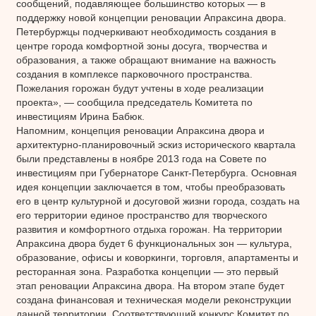
сообщений, подавляющее большинство которых — в
поддержку новой концепции реновации Апраксина двора.
Петербуржцы подчеркивают необходимость создания в
центре города комфортной зоны досуга, творчества и
образования, а также обращают внимание на важность
создания в комплексе парковочного пространства.
Пожелания горожан будут учтены в ходе реализации
проекта», — сообщила председатель Комитета по
инвестициям Ирина Бабюк.
Напомним, концепция реновации Апраксина двора и
архитектурно-планировочный эскиз исторического квартала
были представлены в ноябре 2013 года на Совете по
инвестициям при Губернаторе Санкт-Петербурга. Основная
идея концепции заключается в том, чтобы преобразовать
его в центр культурной и досуговой жизни города, создать на
его территории единое пространство для творческого
развития и комфортного отдыха горожан. На территории
Апраксина двора будет 6 функциональных зон — культура,
образование, офисы и коворкинги, торговля, апартаменты и
ресторанная зона. Разработка концепции — это первый
этап реновации Апраксина двора. На втором этапе будет
создана финансовая и техническая модели реконструкции
данной территории. Соответствующий конкурс Комитет по