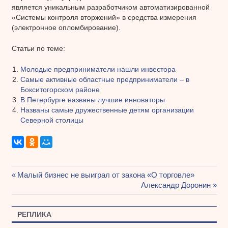
является уникальным разработчиком автоматизированной
«Системы контроля вторжений» в средства измерения
(электронное опломбирование).
Статьи по теме:
Молодые предприниматели нашли инвестора
Самые активные областные предприниматели – в
Бокситогорском районе
В Петербурге названы лучшие инноваторы
Названы самые дружественные детям организации
Северной столицы
Предыдущая
Малый бизнес не выиграл от закона «О торговле»
Навигация
запись:
Следующая
Александр Доронин
запись:
по
РЕПЛИКА
записям