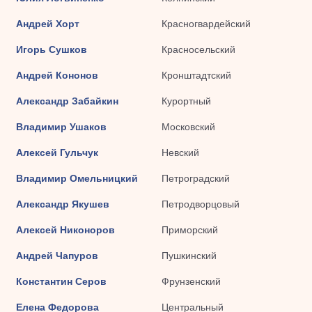
Андрей Хорт
Красногвардейский
Игорь Сушков
Красносельский
Андрей Кононов
Кронштадтский
Александр Забайкин
Курортный
Владимир Ушаков
Московский
Алексей Гульчук
Невский
Владимир Омельницкий
Петроградский
Александр Якушев
Петродворцовый
Алексей Никоноров
Приморский
Андрей Чапуров
Пушкинский
Константин Серов
Фрунзенский
Елена Федорова
Центральный