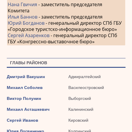
Нана Гвичия
- заместитель председателя
Комитета
Илья Баннов
- заместитель председателя
Юрий Богданов
- генеральный директор СПб ГБУ
«Городское туристско-информационное бюро»
Сергей Азаренков
- генеральный директор СПб
ГБУ «Конгрессно-выставочное бюро»
ГЛАВЫ РАЙОНОВ
Дмитрий Вакушин
Адмиралтейский
Михаил Соболев
Василеостровский
Виктор Полунин
Выборгский
Михаил Асташкевич
Калининский
Сергей Иванов
Кировский
Юлия Логвиненко
Колпинский