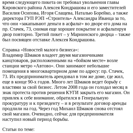
время следующего пикета он требовал увольнения главы
Кировского района Алексея Кондрашова и его заместителей
Василия Осипова, Игоря Слащева, Наталью Борейко, а также
директора ГУП РЭП «Строитель» Александра Иванца за то,
что они «закапывают деньги в асфальт» во дворе его дома на
пр. Стачек, 73, снимая еще хорошее покрытие и асфальтируя
двор повторно. Третий пикет – у Мариинского дворца – также
был посвящен отставке Алексея Кондрашова.
Справка «Новостей малого бизнеса»:
Владимир Шмаков владеет двумя магазинчиками
канцтоваров, расположенными на «бойком месте» возле
станции метро «Автово». Они занимают небольшие
помещения в многоквартирном доме по адресу: пр. Стачек,
73. Их предприниматель арендовал в том же доме, где жил,
еще в конце 90-х годов. Много лет Шмаков ведет борьбу с
властями за свой бизнес. Летом 2008 года он голодал месяц в
знак протеста против решения КУГИ закрыть его магазин. Он
привлек к себе внимание, обратился в Генеральную
прокуратуру и к президенту – и в результате договор аренды
продлили на год. Через год Михаил Шмаков снова отстоял
свой магазин. Очевидно, сейчас для предпринимателя
наступил новый период борьбы.
Статьи по теме: