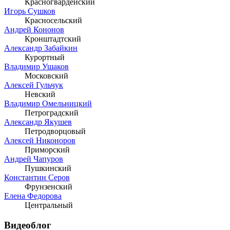
Красногвардейский
Игорь Сушков
Красносельский
Андрей Кононов
Кронштадтский
Александр Забайкин
Курортный
Владимир Ушаков
Московский
Алексей Гульчук
Невский
Владимир Омельницкий
Петроградский
Александр Якушев
Петродворцовый
Алексей Никоноров
Приморский
Андрей Чапуров
Пушкинский
Константин Серов
Фрунзенский
Елена Федорова
Центральный
Видеоблог