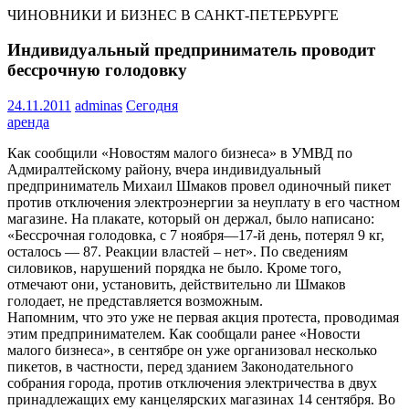
ЧИНОВНИКИ И БИЗНЕС В САНКТ-ПЕТЕРБУРГЕ
Индивидуальный предприниматель проводит
бессрочную голодовку
24.11.2011
adminas
Сегодня
аренда
Как сообщили «Новостям малого бизнеса» в УМВД по
Адмиралтейскому району, вчера индивидуальный
предприниматель Михаил Шмаков провел одиночный пикет
против отключения электроэнергии за неуплату в его частном
магазине. На плакате, который он держал, было написано:
«Бессрочная голодовка, с 7 ноября—17-й день, потерял 9 кг,
осталось — 87. Реакции властей – нет». По сведениям
силовиков, нарушений порядка не было. Кроме того,
отмечают они, установить, действительно ли Шмаков
голодает, не представляется возможным.
Напомним, что это уже не первая акция протеста, проводимая
этим предпринимателем. Как сообщали ранее «Новости
малого бизнеса», в сентябре он уже организовал несколько
пикетов, в частности, перед зданием Законодательного
собрания города, против отключения электричества в двух
принадлежащих ему канцелярских магазинах 14 сентября. Во