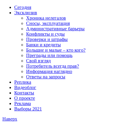
Сегодня
Эксклюзив
Хроника нелегалов
Сносы, эксплуатация
Административные барьеры
Конфликты и суды
Проверки и штрафы
Банки и кредиты
Большие и малые – кто кого?
Преграды или помощь
Свой взгляд
Потребитель всегда прав?
Информация наглядно
Ответы на запросы
Реплика
Видеоблог
Контакты
О проекте
Реклама
Выборы 2021
Наверх