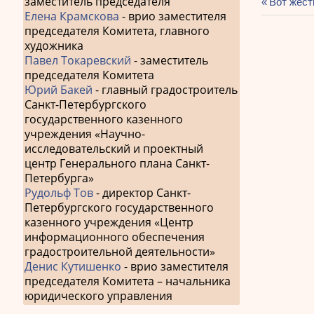
заместитель председателя
Предыду
Вот жест
Елена Крамскова
- врио заместителя
Навиг
запись:
председателя Комитета, главного
по
художника
запис
Павел Токаревский
- заместитель
председателя Комитета
Юрий Бакей
- главный градостроитель
Санкт-Петербургского
государственного казенного
учреждения «Научно-
исследовательский и проектный
центр Генерального плана Санкт-
Петербурга»
Рудольф Тов
- директор Санкт-
Петербургского государственного
казенного учреждения «Центр
информационного обеспечения
градостроительной деятельности»
Денис Кутишенко
- врио заместителя
председателя Комитета – начальника
юридического управления