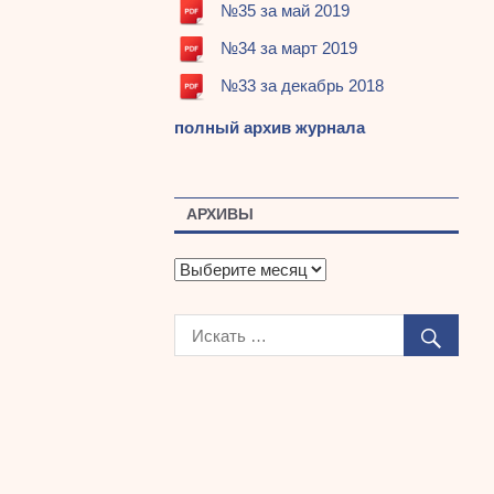
№35 за май 2019
№34 за март 2019
№33 за декабрь 2018
полный архив журнала
АРХИВЫ
А
р
х
и
в
ы