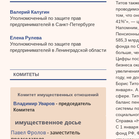
Титов такж
проводимог
Валерий Калугин
том, что о
Уполномоченный по защите прав
41%"», — ц
предпринимателей в Санкт-Петербурге
Напомним, 
Пенсионный
Елена Рулева
585,3 млрд
Уполномоченный по защите прав
фонда по С
предпринимателей в Ленинградской области
больше, че
Цифры пост
бизнеса ок
увеличения
КОМИТЕТЫ
году, не д
Борис Тито
января». А
Комитет имущественных отношений
сфере. Тит
баланс пен
Владимир Уваров
- председатель
системы по
Комитета
социальног
Справка «Н
имущественное досье
С 1 января
Павел Фролов
- заместитель
фонд РФ, Ф