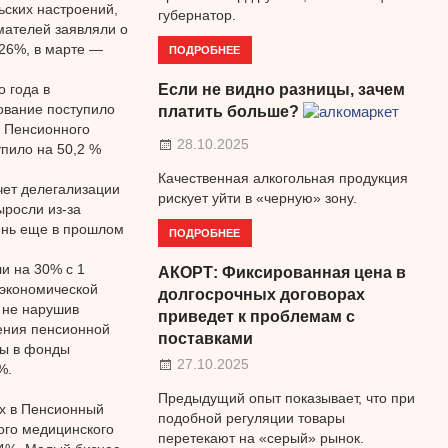
ьских настроений,
губернатор.
мателей заявляли о
 26%, в марте —
ПОДРОБНЕЕ
о года в
Если не видно разницы, зачем
ование поступило
платить больше?
е Пенсионного
28.10.2025
упило на 50,2 %
Качественная алкогольная продукция
чет делегализации
рискует уйти в «черную» зону.
ыросли из-за
тень еще в прошлом
ПОДРОБНЕЕ
и на 30% с 1
АКОРТ: Фиксированная цена в
 экономической
долгосрочных договорах
, не нарушив
приведет к проблемам с
ения пенсионной
поставками
сы в фонды
27.10.2025
%.
Предыдущий опыт показывает, что при
ах в Пенсионный
подобной регуляции товары
ого медицинского
перетекают на «серый» рынок.