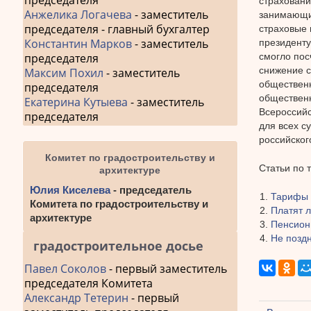
председателя
страховани
Анжелика Логачева
- заместитель
занимающий
председателя - главный бухгалтер
страховые 
Константин Марков
- заместитель
президенту
смогло пос
председателя
снижение с
Максим Похил
- заместитель
общественн
председателя
обществен
Екатерина Кутыева
- заместитель
Всероссийс
председателя
для всех с
российског
Комитет по градостроительству и
Статьи по 
архитектуре
Юлия Киселева
- председатель
Тарифы 
Комитета по градостроительству и
Платят 
архитектуре
Пенсион
Не позд
градостроительное досье
Павел Соколов
- первый заместитель
председателя Комитета
Александр Тетерин
- первый