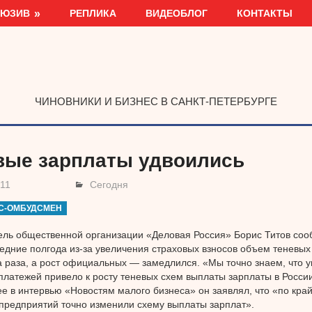
ЛЮЗИВ
РЕПЛИКА
ВИДЕОБЛОГ
КОНТАКТЫ
ЧИНОВНИКИ И БИЗНЕС В САНКТ-ПЕТЕРБУРГЕ
вые зарплаты удвоились
011
Сегодня
С-ОМБУДСМЕН
ль общественной организации «Деловая Россия» Борис Титов соо
ледние полгода из-за увеличения страховых взносов объем теневых
а раза, а рост официальных — замедлился. «Мы точно знаем, что 
платежей привело к росту теневых схем выплаты зарплаты в России
ее в интервью «Новостям малого бизнеса» он заявлял, что «по кра
предприятий точно изменили схему выплаты зарплат».