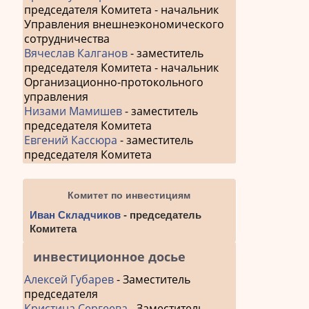
председателя Комитета - начальник
Управления внешнеэкономического
сотрудничества
Вячеслав Калганов
- заместитель
председателя Комитета - начальник
Организационно-протокольного
управления
Низами Мамишев
- заместитель
председателя Комитета
Евгений Кассюра
- заместитель
председателя Комитета
Комитет по инвестициям
Иван Складчиков
- председатель
Комитета
инвестиционное досье
Алексей Губарев
- Заместитель
председателя
Кристина Сергеева
- Заместитель