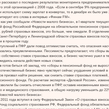
е рассказал о последних результатах мониторинга предпринимател
о этой организацией с 2008 года. «Если в сентябре 9% предприни
ни используют схему зарплат в конвертах, то в декабре их было уже
итирует его слова в интервью «Финам FM».
как уже сообщали «Новости малого бизнеса», в I квартале текущег
 фонд Российской Федерации на обязательное пенсионное страх
. рублей страховых взносов, это больше, чем ожидали. В отделени
анкт-Петербургу и Ленинградской области страховых взносов пост
м в прошлом году.
уплений в ПФР дали повод оптимистам считать, что опасения нас
азались преувеличенными. Пессимисты предполагают, что сборы в
 собственно ставок страховых взносов, а бизнес частично ушел в 
ожидаясь начала действия новых ставок.
в готов биться об заклад, что «сборы в пенсионный фонд не выросл
 отечественный бизнес явно чувствует сейчас ухудшение условий в
ов призвал найти решение, как снизить ставки страховых платежей
сионного фонда. По расчетам экспертов «Деловой России», измен
зволили бы снизить отчисления в ПФР, оставив неизменными взно
о и медицинского страхования, а общую нагрузку уменьшить до 22
овостей малого бизнеса»:
 2011 года вступил в силу Федеральный Закон «О страховых взнос
онд социального страхования РФ, Федеральный фонд обязательн