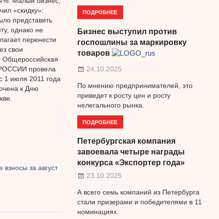
34%. Малый бизнес,
чил «скидку»:
ПОДРОБНЕЕ
ыло представить
ту, однако не
Бизнес выступил против
длагает перенести
госпошлины за маркировку
ез свои
товаров
ая Общероссийская
 РОССИИ провела
24.10.2025
с 1 июля 2011 года
По мнению предпринимателей, это
очена к Дню
приведет к росту цен и росту
кве.
нелегального рынка.
ПОДРОБНЕЕ
Петербургская компания
завоевала четыре награды
конкурса «Экспортер года»
 взносы за август
23.10.2025
А всего семь компаний из Петербурга
стали призерами и победителями в 11
номинациях.