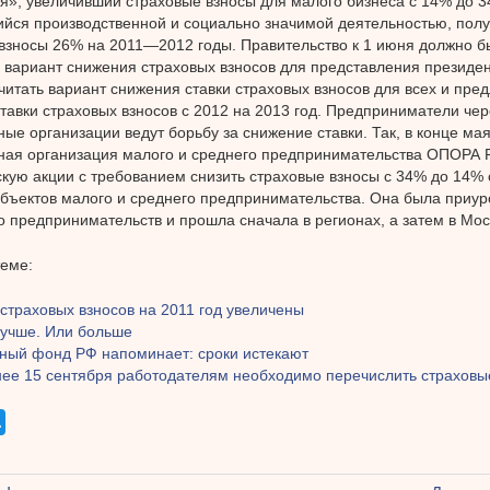
я», увеличивший страховые взносы для малого бизнеса с 14% до 
ся производственной и социально значимой деятельностью, полу
взносы 26% на 2011—2012 годы. Правительство к 1 июня должно б
 вариант снижения страховых взносов для представления президен
читать вариант снижения ставки страховых взносов для всех и пре
тавки страховых взносов с 2012 на 2013 год. Предприниматели чер
ые организации ведут борьбу за снижение ставки. Так, в конце м
ная организация малого и среднего предпринимательства ОПОРА
кую акции с требованием снизить страховые взносы с 34% до 14% 
убъектов малого и среднего предпринимательства. Она была приур
о предпринимательств и прошла сначала в регионах, а затем в Мос
теме:
страховых взносов на 2011 год увеличены
лучше. Или больше
ный фонд РФ напоминает: сроки истекают
нее 15 сентября работодателям необходимо перечислить страховые