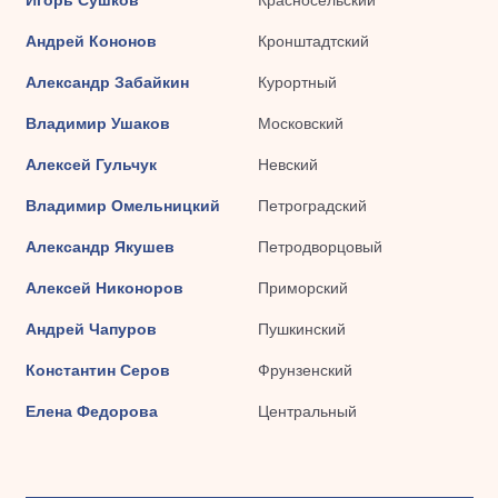
Игорь Сушков
Красносельский
Андрей Кононов
Кронштадтский
Александр Забайкин
Курортный
Владимир Ушаков
Московский
Алексей Гульчук
Невский
Владимир Омельницкий
Петроградский
Александр Якушев
Петродворцовый
Алексей Никоноров
Приморский
Андрей Чапуров
Пушкинский
Константин Серов
Фрунзенский
Елена Федорова
Центральный