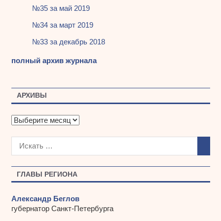
№35 за май 2019
№34 за март 2019
№33 за декабрь 2018
полный архив журнала
АРХИВЫ
А
р
х
и
в
ы
ГЛАВЫ РЕГИОНА
Александр Беглов
губернатор Санкт-Петербурга