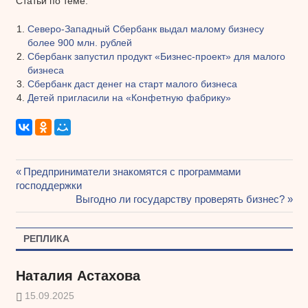
Статьи по теме:
Северо-Западный Сбербанк выдал малому бизнесу
более 900 млн. рублей
Сбербанк запустил продукт «Бизнес-проект» для малого
бизнеса
Сбербанк даст денег на старт малого бизнеса
Детей пригласили на «Конфетную фабрику»
Предыдущая
Предприниматели знакомятся с программами
Навигация
господдержки
запись:
Следующая
Выгодно ли государству проверять бизнес?
по
запись:
записям
РЕПЛИКА
Наталия Астахова
15.09.2025