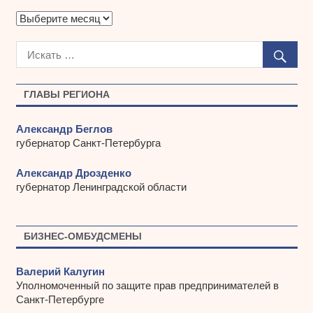
А
р
х
и
в
ы
ГЛАВЫ РЕГИОНА
Александр Беглов
губернатор Санкт-Петербурга
Александр Дрозденко
губернатор Ленинградской области
БИЗНЕС-ОМБУДСМЕНЫ
Валерий Калугин
Уполномоченный по защите прав предпринимателей в
Санкт-Петербурге