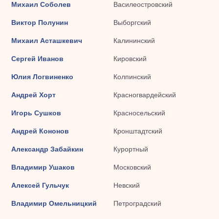
Михаил Соболев
Василеостровский
Виктор Полунин
Выборгский
Михаил Асташкевич
Калининский
Сергей Иванов
Кировский
Юлия Логвиненко
Колпинский
Андрей Хорт
Красногвардейский
Игорь Сушков
Красносельский
Андрей Кононов
Кронштадтский
Александр Забайкин
Курортный
Владимир Ушаков
Московский
Алексей Гульчук
Невский
Владимир Омельницкий
Петроградский