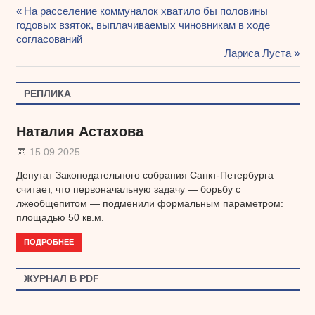
Предыдущая
На расселение коммуналок хватило бы половины
Навигация
годовых взяток, выплачиваемых чиновникам в ходе
запись:
согласований
по
Следующая
Лариса Луста
записям
запись:
РЕПЛИКА
Наталия Астахова
15.09.2025
Депутат Законодательного собрания Санкт-Петербурга
считает, что первоначальную задачу — борьбу с
лжеобщепитом — подменили формальным параметром:
площадью 50 кв.м.
ПОДРОБНЕЕ
ЖУРНАЛ В PDF