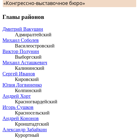
«Конгрессно-выставочное бюро»
Главы районов
Дмитрий Вакушин
Адмиралтейский
Михаил Соболев
Василеостровский
Виктор Полунин
Выборгский
Михаил Асташкевич
Калининский
Сергей Иванов
Кировский
Юлия Логвиненко
Колпинский
Андрей Хорт
Красногвардейский
Игорь Сушков
Красносельский
Андрей Кононов
Кронштадтский
Александр Забайкин
Курортный