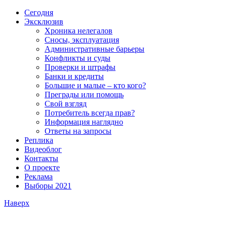
Сегодня
Эксклюзив
Хроника нелегалов
Сносы, эксплуатация
Административные барьеры
Конфликты и суды
Проверки и штрафы
Банки и кредиты
Большие и малые – кто кого?
Преграды или помощь
Свой взгляд
Потребитель всегда прав?
Информация наглядно
Ответы на запросы
Реплика
Видеоблог
Контакты
О проекте
Реклама
Выборы 2021
Наверх