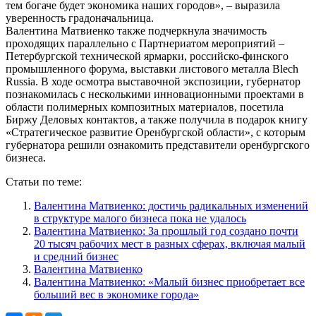
тем богаче будет экономика наших городов», – выразила
уверенность градоначальница.
Валентина Матвиенко также подчеркнула значимость
проходящих параллельно с Партнериатом мероприятий –
Петербургской технической ярмарки, российско-финского
промышленного форума, выставки листового металла Blech
Russia. В ходе осмотра выставочной экспозиции, губернатор
познакомилась с несколькими инновационными проектами в
области полимерных композитных материалов, посетила
Биржу Деловых контактов, а также получила в подарок книгу
«Стратегическое развитие Оренбургской области», с которым
губернатора решили ознакомить представители оренбургского
бизнеса.
Статьи по теме:
Валентина Матвиенко: достичь радикальных изменений
в структуре малого бизнеса пока не удалось
Валентина Матвиенко: За прошлый год создано почти
20 тысяч рабочих мест в разных сферах, включая малый
и средний бизнеc
Валентина Матвиенко
Валентина Матвиенко: «Малый бизнес приобретает все
больший вес в экономике города»