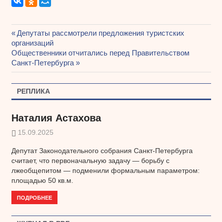
Предыдущая
Депутаты рассмотрели предложения туристских
Навигация
организаций
запись:
Следующая
Общественники отчитались перед Правительством
по
запись:
Санкт-Петербурга
записям
РЕПЛИКА
Наталия Астахова
15.09.2025
Депутат Законодательного собрания Санкт-Петербурга
считает, что первоначальную задачу — борьбу с
лжеобщепитом — подменили формальным параметром:
площадью 50 кв.м.
ПОДРОБНЕЕ