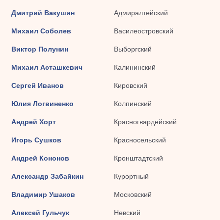
Дмитрий Вакушин
Адмиралтейский
Михаил Соболев
Василеостровский
Виктор Полунин
Выборгский
Михаил Асташкевич
Калининский
Сергей Иванов
Кировский
Юлия Логвиненко
Колпинский
Андрей Хорт
Красногвардейский
Игорь Сушков
Красносельский
Андрей Кононов
Кронштадтский
Александр Забайкин
Курортный
Владимир Ушаков
Московский
Алексей Гульчук
Невский