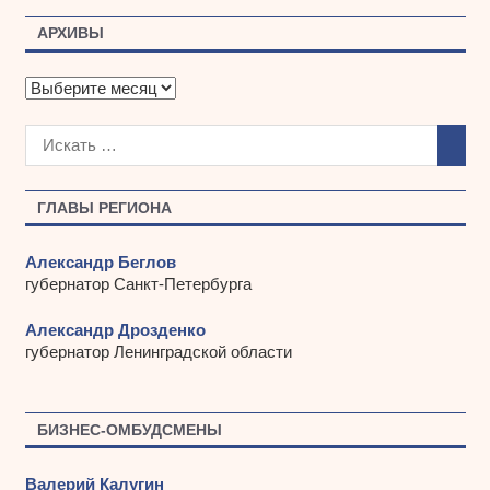
АРХИВЫ
А
р
х
и
в
ы
ГЛАВЫ РЕГИОНА
Александр Беглов
губернатор Санкт-Петербурга
Александр Дрозденко
губернатор Ленинградской области
БИЗНЕС-ОМБУДСМЕНЫ
Валерий Калугин