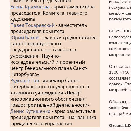
заместитель председателя
использует
Елена Крамскова
- врио заместителя
послужить 
председателя Комитета, главного
метро – це
художника
пользу гот
Павел Токаревский
- заместитель
председателя Комитета
БЕЗУСЛОВНО
Юрий Бакей
- главный градостроитель
непосредст
компетенци
Санкт-Петербургского
самое каса
государственного казенного
метрополи
учреждения «Научно-
исследовательский и проектный
Относитель
центр Генерального плана Санкт-
1300 НТО, 
Петербурга»
составляет
Рудольф Тов
- директор Санкт-
сделок. Эт
Петербургского государственного
метровой з
казенного учреждения «Центр
информационного обеспечения
Объекты, п
градостроительной деятельности»
уже сейчас
Денис Кутишенко
- врио заместителя
станций ме
председателя Комитета – начальника
юридического управления
Оксана ШУ