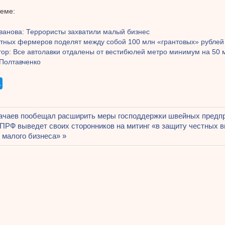
теме:
ванова: Террористы захватили малый бизнес
стных фермеров поделят между собой 100 млн «грантовых» рублей
тор: Все автолавки отдалены от вестибюлей метро минимум на 50 
 Полтавченко
щая
ачаев пообещал расширить меры господдержки швейных предп
ация
я
КПРФ выведет своих сторонников на митинг «в защиту честных в
 малого бизнеса»
ям