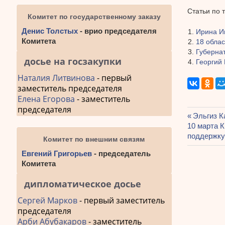
Статьи по 
Комитет по государственному заказу
Денис Толстых
- врио председателя
Ирина И
Комитета
18 обла
Губерна
досье на госзакупки
Георгий
Наталия Литвинова
- первый
заместитель председателя
Елена Егорова
- заместитель
председателя
Предыду
Эльгиз К
Навиг
Следующа
10 марта 
запись:
запись:
поддержку
Комитет по внешним связям
по
Евгений Григорьев
- председатель
запис
Комитета
дипломатическое досье
Сергей Марков
- первый заместитель
председателя
Арби Абубакаров
- заместитель