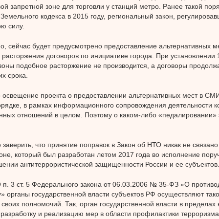
ой запретной зоне для торговли у станций метро. Ранее такой пор
Земельного кодекса в 2015 году, региональный закон, регулировав
ою силу.
но, сейчас будет предусмотрено предоставление альтернативных ме
 расторжения договоров по инициативе города. При установлении
зоны подобное расторжение не производится, а договоры продолжа
их срока.
о освещение проекта о предоставлении альтернативных мест в СМ
рядке, в рамках информационного сопровождения деятельности к
ных отношений в целом. Поэтому о каком-либо «педалировании» 
 заверить, что принятие поправок в Закон об НТО никак не связано
оне, который был разработан летом 2017 года во исполнение пор
ении антитеррористической защищенности России и ее субъектов
. 3 ст. 5 Федерального закона от 06.03.2006 № 35-ФЗ «О противо
» органы государственной власти субъектов РФ осуществляют так
 своих полномочий. Так, орган государственной власти в пределах
 разработку и реализацию мер в области профилактики терроризм