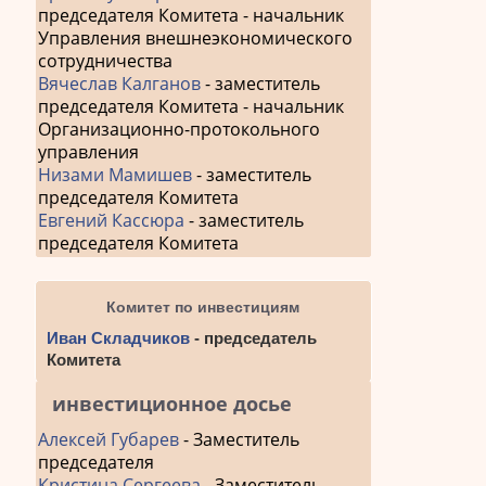
председателя Комитета - начальник
Управления внешнеэкономического
сотрудничества
Вячеслав Калганов
- заместитель
председателя Комитета - начальник
Организационно-протокольного
управления
Низами Мамишев
- заместитель
председателя Комитета
Евгений Кассюра
- заместитель
председателя Комитета
Комитет по инвестициям
Иван Складчиков
- председатель
Комитета
инвестиционное досье
Алексей Губарев
- Заместитель
председателя
Кристина Сергеева
- Заместитель