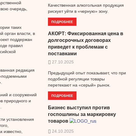
арственной
Качественная алкогольная продукция
свою очередь,
рискует уйти в «черную» зону.
ПОДРОБНЕЕ
ории таких
й орган власти, в
АКОРТ: Фиксированная цена в
роект поддержан
долгосрочных договорах
воде правил
приведет к проблемам с
сийской
поставками
27.10.2025
ованная редакция
Предыдущий опыт показывает, что при
: «подземными
подобной регуляции товары
.
перетекают на «серый» рынок.
аний и сооружений
ПОДРОБНЕЕ
в природного и
.
Бизнес выступил против
госпошлины за маркировку
сти установления
товаров
ого,
24.10.2025
к известно,