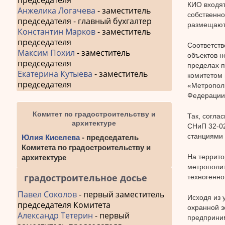
председателя
КИО входят
Анжелика Логачева
- заместитель
собственно
председателя - главный бухгалтер
размещают
Константин Марков
- заместитель
председателя
Соответств
Максим Похил
- заместитель
объектов н
председателя
пределах п
Екатерина Кутыева
- заместитель
комитетом 
председателя
«Метрополи
Федерации
Комитет по градостроительству и
Так, согла
архитектуре
СНиП 32-02
станциями 
Юлия Киселева
- председатель
Комитета по градостроительству и
На террито
архитектуре
метрополит
градостроительное досье
техногенно
Павел Соколов
- первый заместитель
Исходя из 
председателя Комитета
охранной з
Александр Тетерин
- первый
предприним