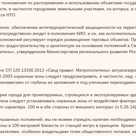
 полномочия по распоряжению и использованию объектами госуд
сти, в частности городскими земельными участками, на которых, в 
ся НТО.
енно, обеспечение антитеррористической защищенности на террит
епосредственно входит в полномочия КИО, и он, как исполнительны
олномочий регулирует порядок размещения торговых объектов. П
по градостроительству и архитектуре на основании положений в С
тены», утвержденном Министерством регионального развития Рос
.
сно СП 120.13330.2012 «Свод правил. Метрополитены» актуализир
-2003 охранные зоны следует предусматривать, в частности, над
независимо от глубины их заложения и под уличными переходами»
рии города для проектируемых, строящихся и эксплуатируемых зд
ена следует устанавливать охранные зоны от воздействия факторо
го характера: 100 м в обе стороны от внешнего контура» (п.5.26.14)
указанных положений, мы не можем отрицать наличие необходимо
оны в 100-метровой близости от станций метро в принципе. Кроме т
ателями, особенно владельцами точек общественного питания, ка