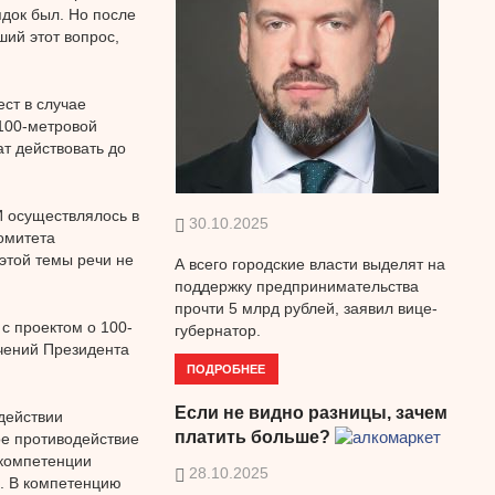
ядок был. Но после
ший этот вопрос,
ст в случае
 100-метровой
т действовать до
И осуществлялось в
30.10.2025
омитета
этой темы речи не
А всего городские власти выделят на
поддержку предпринимательства
прочти 5 млрд рублей, заявил вице-
 с проектом о 100-
губернатор.
учений Президента
ПОДРОБНЕЕ
.
Если не видно разницы, зачем
действии
платить больше?
ое противодействие
 компетенции
28.10.2025
а. В компетенцию