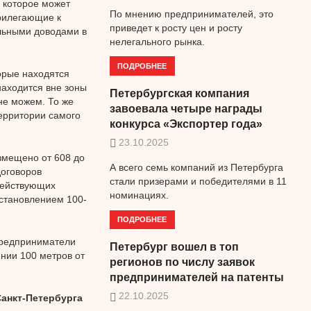
, которое может
По мнению предпринимателей, это
прилегающие к
приведет к росту цен и росту
льными доводами в
нелегального рынка.
ПОДРОБНЕЕ
орые находятся
аходится вне зоны
Петербургская компания
не можем. То же
завоевала четыре награды
ерритории самого
конкурса «Экспортер года»
23.10.2025
змещено от 608 до
А всего семь компаний из Петербурга
договоров
стали призерами и победителями в 11
действующих
номинациях.
установлением 100-
ПОДРОБНЕЕ
Предприниматели
Петербург вошел в топ
нии 100 метров от
регионов по числу заявок
предпринимателей на патенты
22.10.2025
анкт-Петербурга