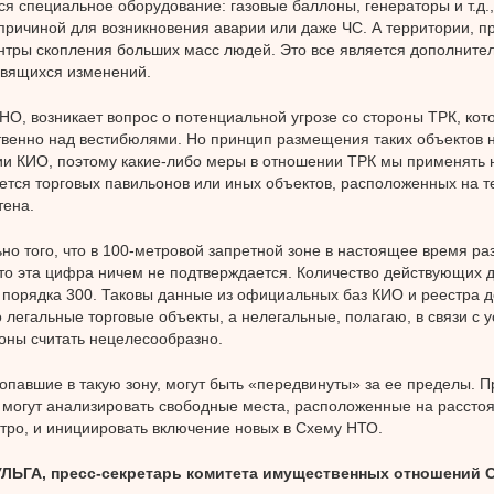
ся специальное оборудование: газовые баллоны, генераторы и т.д.
причиной для возникновения аварии или даже ЧС. А территории, 
нтры скопления больших масс людей. Это все является дополните
овящихся изменений.
, возникает вопрос о потенциальной угрозе со стороны ТРК, кот
венно над вестибюлями. Но принцип размещения таких объектов н
и КИО, поэтому какие-либо меры в отношении ТРК мы применять 
ется торговых павильонов или иных объектов, расположенных на т
тена.
но того, что в 100-метровой запретной зоне в настоящее время ра
то эта цифра ничем не подтверждается. Количество действующих 
 порядка 300. Таковы данные из официальных баз КИО и реестра 
о легальные торговые объекты, а нелегальные, полагаю, в связи с 
оны считать нецелесообразно.
опавшие в такую зону, могут быть «передвинуты» за ее пределы. 
 могут анализировать свободные места, расположенные на расстоя
тро, и инициировать включение новых в Схему НТО.
ЛЬГА, пресс-секретарь комитета имущественных отношений С