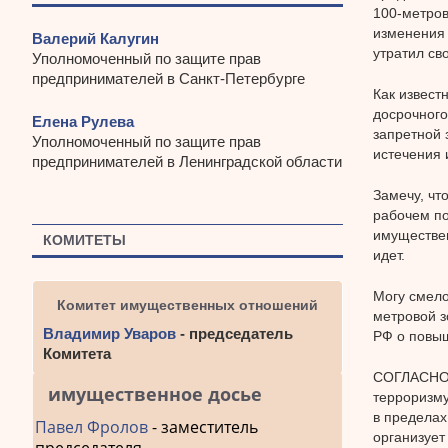
100-метров
изменения 
Валерий Калугин
утратил св
Уполномоченный по защите прав
предпринимателей в Санкт-Петербурге
Как извест
досрочного
Елена Рулева
запретной 
Уполномоченный по защите прав
истечения 
предпринимателей в Ленинградской области
Замечу, чт
рабочем по
имуществен
КОМИТЕТЫ
идет.
Могу смело
Комитет имущественных отношений
метровой з
Владимир Уваров
- председатель
РФ о повыш
Комитета
СОГЛАСНО п
имущественное досье
терроризму
в пределах
Павел Фролов
- заместитель
организует