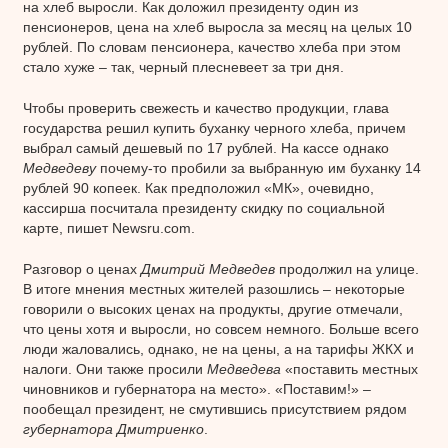
на хлеб выросли. Как доложил президенту один из
пенсионеров, цена на хлеб выросла за месяц на целых 10
рублей. По словам пенсионера, качество хлеба при этом
стало хуже – так, черный плесневеет за три дня.
Чтобы проверить свежесть и качество продукции, глава
государства решил купить буханку черного хлеба, причем
выбрал самый дешевый по 17 рублей. На кассе однако
Медведеву
почему-то пробили за выбранную им буханку 14
рублей 90 копеек. Как предположил «МК», очевидно,
кассирша посчитала президенту скидку по социальной
карте, пишет Newsru.com.
Разговор о ценах
Дмитрий Медведев
продолжил на улице.
В итоге мнения местных жителей разошлись – некоторые
говорили о высоких ценах на продукты, другие отмечали,
что цены хотя и выросли, но совсем немного. Больше всего
люди жаловались, однако, не на цены, а на тарифы ЖКХ и
налоги. Они также просили
Медведева
«поставить местных
чиновников и губернатора на место». «Поставим!» –
пообещал президент, не смутившись присутствием рядом
губернатора Дмитриенко
.