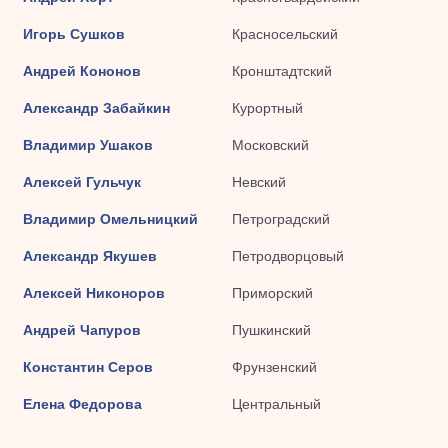
Игорь Сушков
Красносельский
Андрей Кононов
Кронштадтский
Александр Забайкин
Курортный
Владимир Ушаков
Московский
Алексей Гульчук
Невский
Владимир Омельницкий
Петроградский
Александр Якушев
Петродворцовый
Алексей Никоноров
Приморский
Андрей Чапуров
Пушкинский
Константин Серов
Фрунзенский
Елена Федорова
Центральный