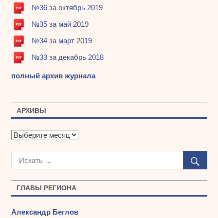
№36 за октябрь 2019
№35 за май 2019
№34 за март 2019
№33 за декабрь 2018
полный архив журнала
АРХИВЫ
А
р
х
и
в
ы
ГЛАВЫ РЕГИОНА
Александр Беглов