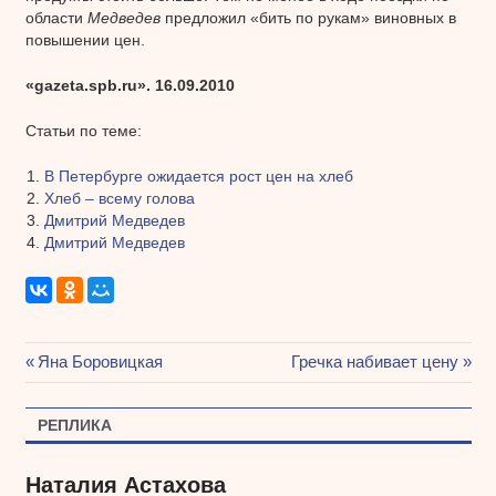
области
Медведев
предложил «бить по рукам» виновных в
повышении цен.
«gazeta.spb.ru». 16.09.2010
Статьи по теме:
В Петербурге ожидается рост цен на хлеб
Хлеб – всему голова
Дмитрий Медведев
Дмитрий Медведев
Предыдущая
Яна Боровицкая
Следующая
Гречка набивает цену
Навигация
запись:
запись:
по
РЕПЛИКА
записям
Наталия Астахова