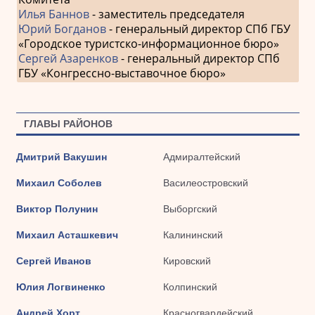
Илья Баннов
- заместитель председателя
Юрий Богданов
- генеральный директор СПб ГБУ
«Городское туристско-информационное бюро»
Сергей Азаренков
- генеральный директор СПб
ГБУ «Конгрессно-выставочное бюро»
ГЛАВЫ РАЙОНОВ
Дмитрий Вакушин
Адмиралтейский
Михаил Соболев
Василеостровский
Виктор Полунин
Выборгский
Михаил Асташкевич
Калининский
Сергей Иванов
Кировский
Юлия Логвиненко
Колпинский
Андрей Хорт
Красногвардейский