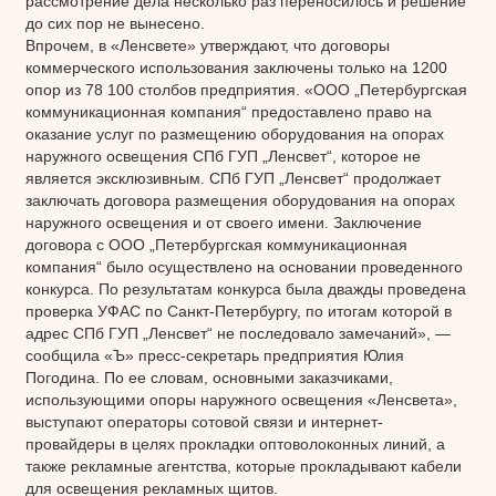
рассмотрение дела несколько раз переносилось и решение
до сих пор не вынесено.
Впрочем, в «Ленсвете» утверждают, что договоры
коммерческого использования заключены только на 1200
опор из 78 100 столбов предприятия. «ООО „Петербургская
коммуникационная компания“ предоставлено право на
оказание услуг по размещению оборудования на опорах
наружного освещения СПб ГУП „Ленсвет“, которое не
является эксклюзивным. СПб ГУП „Ленсвет“ продолжает
заключать договора размещения оборудования на опорах
наружного освещения и от своего имени. Заключение
договора с ООО „Петербургская коммуникационная
компания“ было осуществлено на основании проведенного
конкурса. По результатам конкурса была дважды проведена
проверка УФАС по Санкт-Петербургу, по итогам которой в
адрес СПб ГУП „Ленсвет“ не последовало замечаний», —
сообщила «Ъ» пресс-секретарь предприятия Юлия
Погодина. По ее словам, основными заказчиками,
использующими опоры наружного освещения «Ленсвета»,
выступают операторы сотовой связи и интернет-
провайдеры в целях прокладки оптоволоконных линий, а
также рекламные агентства, которые прокладывают кабели
для освещения рекламных щитов.