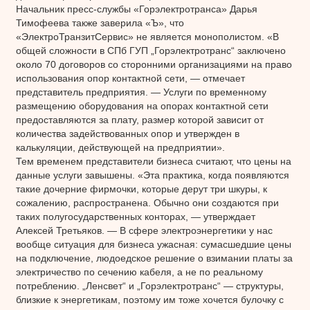
Начальник пресс-службы «Горэлектротранса» Дарья
Тимофеева также заверила «Ъ», что
«ЭлектроТранзитСервис» не является монополистом. «В
общей сложности в СПб ГУП „Горэлектротранс“ заключено
около 70 договоров со сторонними организациями на право
использования опор контактной сети, — отмечает
представитель предприятия. — Услуги по временному
размещению оборудования на опорах контактной сети
предоставляются за плату, размер которой зависит от
количества задействованных опор и утвержден в
калькуляции, действующей на предприятии».
Тем временем представители бизнеса считают, что цены на
данные услуги завышены. «Эта практика, когда появляются
такие дочерние фирмочки, которые дерут три шкуры, к
сожалению, распространена. Обычно они создаются при
таких полугосударственных конторах, — утверждает
Алексей Третьяков. — В сфере электроэнергетики у нас
вообще ситуация для бизнеса ужасная: сумасшедшие цены
на подключение, людоедское решение о взимании платы за
электричество по сечению кабеля, а не по реальному
потреблению. „Ленсвет“ и „Горэлектротранс“ — структуры,
близкие к энергетикам, поэтому им тоже хочется булочку с