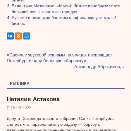
Валентина Матвиенко: «Малый бизнес приобретает все
больший вес в экономике города»
Русские и немецкие банкиры профинансируют малый
бизнес
Предыдущая
Засилье звуковой рекламы на улицах превращает
Навигация
Петербург в одну большую «Апрашку»
запись:
Следующая
Александр Абросимов,
по
запись:
записям
РЕПЛИКА
Наталия Астахова
15.09.2025
Депутат Законодательного собрания Санкт-Петербурга
считает, что первоначальную задачу — борьбу с
лжеобщепитом — подменили формальным параметром: