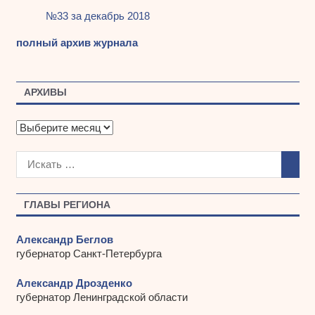
№33 за декабрь 2018
полный архив журнала
АРХИВЫ
А
р
х
и
в
ы
ГЛАВЫ РЕГИОНА
Александр Беглов
губернатор Санкт-Петербурга
Александр Дрозденко
губернатор Ленинградской области