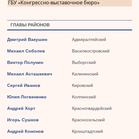
ГБУ «Конгрессно-выставочное бюро»
ГЛАВЫ РАЙОНОВ
Дмитрий Вакушин
Адмиралтейский
Михаил Соболев
Василеостровский
Виктор Полунин
Выборгский
Михаил Асташкевич
Калининский
Сергей Иванов
Кировский
Юлия Логвиненко
Колпинский
Андрей Хорт
Красногвардейский
Игорь Сушков
Красносельский
Андрей Кононов
Кронштадтский