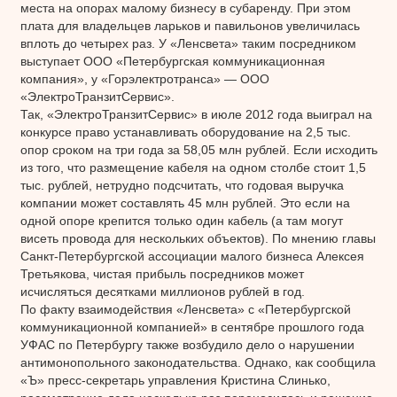
места на опорах малому бизнесу в субаренду. При этом
плата для владельцев ларьков и павильонов увеличилась
вплоть до четырех раз. У «Ленсвета» таким посредником
выступает ООО «Петербургская коммуникационная
компания», у «Горэлектротранса» — ООО
«ЭлектроТранзитСервис».
Так, «ЭлектроТранзитСервис» в июле 2012 года выиграл на
конкурсе право устанавливать оборудование на 2,5 тыс.
опор сроком на три года за 58,05 млн рублей. Если исходить
из того, что размещение кабеля на одном столбе стоит 1,5
тыс. рублей, нетрудно подсчитать, что годовая выручка
компании может составлять 45 млн рублей. Это если на
одной опоре крепится только один кабель (а там могут
висеть провода для нескольких объектов). По мнению главы
Санкт-Петербургской ассоциации малого бизнеса Алексея
Третьякова, чистая прибыль посредников может
исчисляться десятками миллионов рублей в год.
По факту взаимодействия «Ленсвета» с «Петербургской
коммуникационной компанией» в сентябре прошлого года
УФАС по Петербургу также возбудило дело о нарушении
антимонопольного законодательства. Однако, как сообщила
«Ъ» пресс-секретарь управления Кристина Слинько,