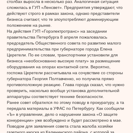
столбах выросла в несколько раз. Аналогичная ситуация
сложилась в ГУП «Ленсвет». Предприятия утверждают, что
действуют строго в рамках закона, однако представители
бизнеса считают, что те злоупотребляют доминирующим
положением на рынке.
На действия ГУП «Горэлектротранс» на заседании
правительства Петербурга 8 апреля пожаловалась
председатель Общественного совета по развитию малого
предпринимательства при губернаторе города Елена
Церетели. По ее словам, транспортники установили для
бизнеса «необоснованно высокую плату» за размещение
оборудования на опорах контактной сети. Вероятно,
госпожа Церетели рассчитывала на сочувствие со стороны
губернатора Георгия Полтавченко, но получила прямо
противоположную реакцию. Глава города сказал, что нужно
проверить, насколько вообще установка дополнительной
аппаратуры соответствует технике безопасности.
Ранее совет обратился по этому поводу в прокуратуру, а та
передала материалы в УФАС по Петербургу. Как сообщили
«Ъ» в управлении, дело о нарушении закона «О защите
конкуренции» уже возбуждено и будет рассмотрено в мае.
Поводом для заявления совета стала жалоба хозяйки
газетного киоска из Калининского района, с которой за