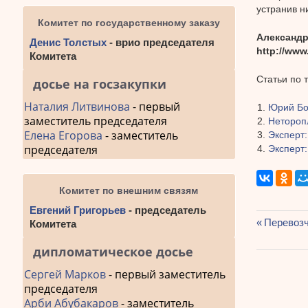
устранив н
Комитет по государственному заказу
Александр
Денис Толстых
- врио председателя
http://www
Комитета
Статьи по 
досье на госзакупки
Наталия Литвинова
- первый
Юрий Бо
заместитель председателя
Нетороп
Елена Егорова
- заместитель
Эксперт:
председателя
Эксперт:
Комитет по внешним связям
Евгений Григорьев
- председатель
Предыду
Перевозч
Комитета
Навиг
запись:
дипломатическое досье
по
Сергей Марков
- первый заместитель
запис
председателя
Арби Абубакаров
- заместитель