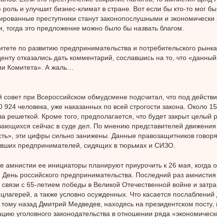
 роль и улучшит бизнес-климат в стране. Вот если бы кто-то мог бы
ированные преступники станут законопослушными и экономически
, тогда это предложение можно было бы назвать благом.
митете по развитию предпринимательства и потребительского рынк
енту отказались дать комментарий, сославшись на то, что «данный
ии Комитета». А жаль…
 совет при Всероссийском обмудсмене подсчитал, что под действ
0 924 человека, уже наказанных по всей строгости закона. Около 15
за решеткой. Кроме того, предполагается, что будет закрыт целый 
ающихся сейчас в суде дел. По мнению представителей движения
ть», эти цифры сильно занижены. Данные правозащитников говорят
вших предпринимателей, сидящих в тюрьмах и СИЗО.
 амнистии ее инициаторы планируют приурочить к 26 мая, когда
 День российского предпринимательства. Последний раз амнистия
в связи с 65-летием победы в Великой Отечественной войне и затра
нцлагерей, а также условно осужденных. Что касается послаблений
а тому назад Дмитрий Медведев, находясь на президентском посту,
цию уголовного законодательства в отношении ряда «экономически