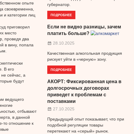
обственном опыте
губернатор.
да своевременна,
и и категории лиц
ПОДРОБНЕЕ
Если не видно разницы, зачем
суд приговорил
их место
платить больше?
р, проведя два
28.10.2025
й в вину, попала
ым.
Качественная алкогольная продукция
рискует уйти в «черную» зону.
скептически
. В его
ПОДРОБНЕЕ
не сейчас, а
оторые будут
АКОРТ: Фиксированная цена в
долгосрочных договорах
приведет к проблемам с
ам ведущего
поставками
многие
27.10.2025
ьностью, отбывают
ерта, в данной
Предыдущий опыт показывает, что при
е-то отношение к
подобной регуляции товары
овые
перетекают на «серый» рынок.