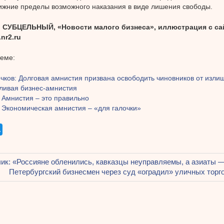
ижние пределы возможного наказания в виде лишения свободы.
 СУБЦЕЛЬНЫЙ, «Новости малого бизнеса», иллюстрация с са
.nr2.ru
теме:
чков: Долговая амнистия призвана освободить чиновников от изли
ливая бизнес-амнистия
 Амнистия – это правильно
 Экономическая амнистия – «для галочки»
щая
ик: «Россияне обленились, кавказцы неуправляемы, а азиаты
ация
Следующая
Петербургский бизнесмен через суд «оградил» уличных торг
запись:
ям