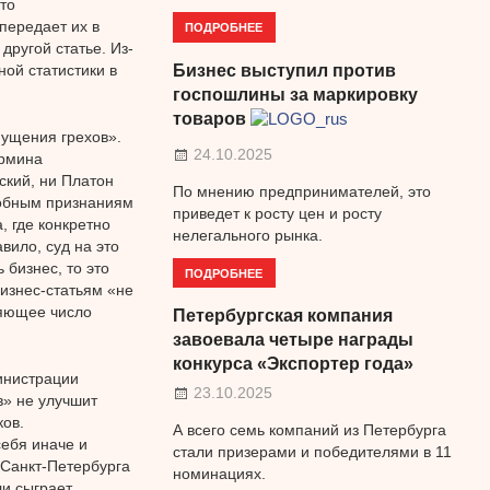
то
передает их в
ПОДРОБНЕЕ
другой статье. Из-
ной статистики в
Бизнес выступил против
госпошлины за маркировку
товаров
пущения грехов».
24.10.2025
ермина
ский, ни Платон
По мнению предпринимателей, это
добным признаниям
приведет к росту цен и росту
, где конкретно
нелегального рынка.
вило, суд на это
 бизнес, то это
ПОДРОБНЕЕ
изнес-статьям «не
ляющее число
Петербургская компания
завоевала четыре награды
конкурса «Экспортер года»
инистрации
23.10.2025
в» не улучшит
ов.
А всего семь компаний из Петербурга
себя иначе и
стали призерами и победителями в 11
 Санкт-Петербурга
номинациях.
ли сыграет