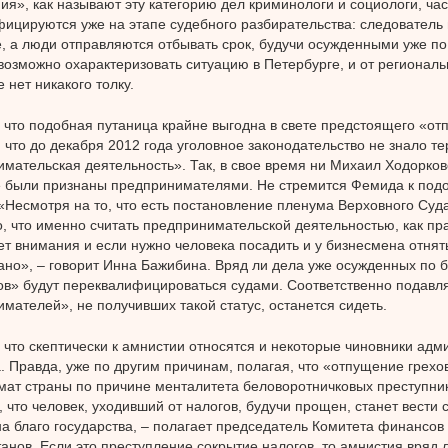
ия», как называют эту категорию дел криминологи и социологи, час
ицируются уже на этапе судебного разбирательства: следователь 
, а люди отправляются отбывать срок, будучи осужденными уже по 
евозможно охарактеризовать ситуацию в Петербурге, и от региональ
 нет никакого толку.
 что подобная путаница крайне выгодна в свете предстоящего «от
, что до декабря 2012 года уголовное законодательство не знало т
мательская деятельность». Так, в свое время ни Михаил Ходорков
е были признаны предпринимателями. Не стремится Фемида к по
 «Несмотря на то, что есть постановление пленума Верховного Суда
, что именно считать предпринимательской деятельностью, как пра
т внимания и если нужно человека посадить и у бизнесмена отнять
ано», – говорит Инна Бажибина. Вряд ли дела уже осужденных по б
в» будут переквалифицироваться судами. Соответственно подав
мателей», не получивших такой статус, останется сидеть.
 что скептически к амнистии относятся и некоторые чиновники адм
. Правда, уже по другим причинам, полагая, что «отпущение грехо
мат страны по причине менталитета беловоротничковых преступник
 что человек, уходивший от налогов, будучи прощен, станет вести 
на благо государства, – полагает председатель Комитета финансов
анов. Если это преступление сокрытие налогов, то амнистия вряд 