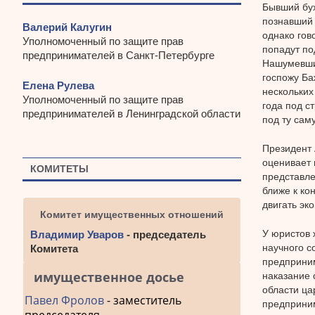
Бывший бух
познавший 
Валерий Калугин
однако гов
Уполномоченный по защите прав
попадут по
предпринимателей в Санкт-Петербурге
Нашумевший
госпожу Ба
Елена Рулева
нескольких
Уполномоченный по защите прав
года под с
предпринимателей в Ленинградской области
под ту са
Президент 
оценивает 
КОМИТЕТЫ
представле
ближе к кон
двигать эк
Комитет имущественных отношений
У юристов 
Владимир Уваров
- председатель
научного с
Комитета
предприним
имущественное досье
наказание 
области ца
Павел Фролов
- заместитель
предприним