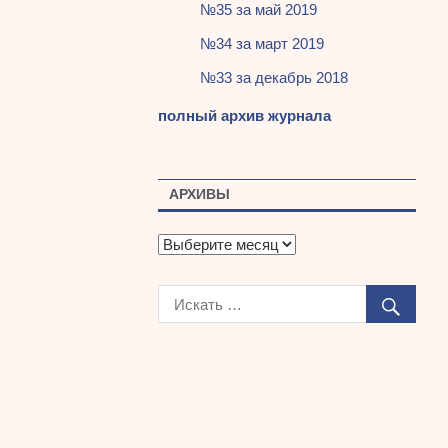
№35 за май 2019
№34 за март 2019
№33 за декабрь 2018
полный архив журнала
АРХИВЫ
А
р
х
и
в
ы