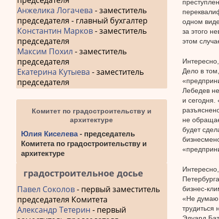
председателя
преступлен
Анжелика Логачева
- заместитель
переквалиф
председателя - главный бухгалтер
одном виде
Константин Марков
- заместитель
за этого н
председателя
этом случае
Максим Похил
- заместитель
председателя
Интересно,
Екатерина Кутыева
- заместитель
Дело в том
«предприни
председателя
Лебедев н
и сегодня.
разъяснено
Комитет по градостроительству и
не обращае
архитектуре
будет сдел
Юлия Киселева
- председатель
бизнесмено
Комитета по градостроительству и
«предприни
архитектуре
Интересно,
градостроительное досье
Петербурга
Павел Соколов
- первый заместитель
бизнес-кли
председателя Комитета
«Не думаю,
трудиться 
Александр Тетерин
- первый
Эдуард Бат