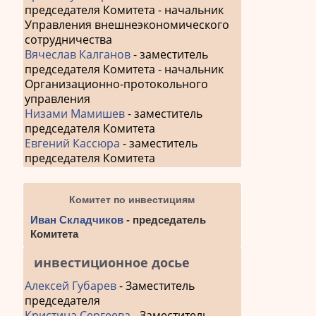
председателя Комитета - начальник
Управления внешнеэкономического
сотрудничества
Вячеслав Калганов
- заместитель
председателя Комитета - начальник
Организационно-протокольного
управления
Низами Мамишев
- заместитель
председателя Комитета
Евгений Кассюра
- заместитель
председателя Комитета
Комитет по инвестициям
Иван Складчиков
- председатель
Комитета
инвестиционное досье
Алексей Губарев
- Заместитель
председателя
Кристина Сергеева
- Заместитель