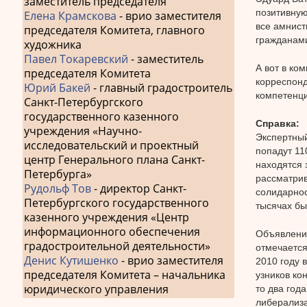
заместитель председателя
позитивную
Елена Крамскова
- врио заместителя
все амнист
председателя Комитета, главного
гражданами
художника
Павел Токаревский
- заместитель
А вот в ко
председателя Комитета
корреспонд
Юрий Бакей
- главный градостроитель
компетенц
Санкт-Петербургского
государственного казенного
Справка:
учреждения «Научно-
Экспертный
исследовательский и проектный
попадут 11
центр Генерального плана Санкт-
находятся 
Петербурга»
рассматрив
Рудольф Тов
- директор Санкт-
солидарнос
Петербургского государственного
тысячах бы
казенного учреждения «Центр
информационного обеспечения
Объявление
градостроительной деятельности»
отмечается
Денис Кутишенко
- врио заместителя
2010 году 
председателя Комитета – начальника
узников ко
юридического управления
то два год
либерализа