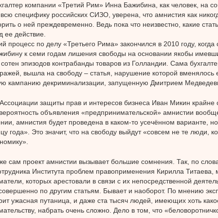
галтер компании «Третий Рим» Инна Бажибина, как человек, на с
всю специфику российских СИЗО, уверена, что амнистия как никог
орить о ней преждевременно. Ведь пока что неизвестно, какие стать
д ее действие.
 процесс по делу «Третьего Рима» закончился в 2010 году, когда 
жибину к семи годам лишения свободы на основании якобы имевш
 сотен эпизодов контрабанды товаров из Голландии. Сама бухгалте
тражей, вышла на свободу – статья, нарушение которой вменялось е
мую кампанию декриминализации, запущенную Дмитрием Медведев
Ассоциации защиты прав и интересов бизнеса Иван Микин крайне 
вероятность объявления «предпринимательской» амнистии вообще
нии, амнистия будет проведена в каком-то усечённом варианте, но 
цу года». Это значит, что на свободу выйдут «совсем не те люди, к
ономику».
же сам проект амнистии вызывает большие сомнения. Так, по слов
отрудника Института проблем правоприменения Кирилла Титаева, 
атели, которых арестовали в связи с их непосредственной деятел
совершенно по другим статьям. Бывает и наоборот. По мнению эксп
рит ужасная путаница, и даже ста тысяч людей, имеющих хоть како
ательству, набрать очень сложно. Дело в том, что «беловоротничк