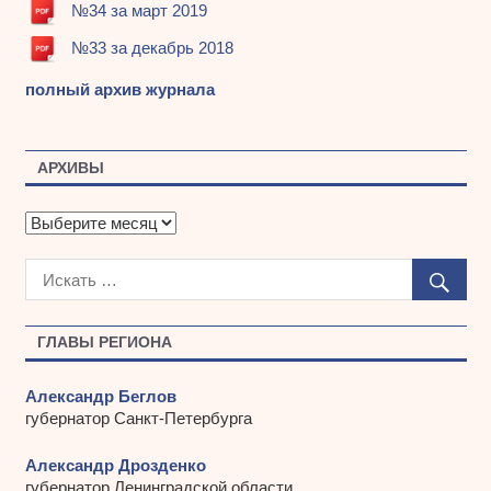
№34 за март 2019
№33 за декабрь 2018
полный архив журнала
АРХИВЫ
А
р
х
и
в
ы
ГЛАВЫ РЕГИОНА
Александр Беглов
губернатор Санкт-Петербурга
Александр Дрозденко
губернатор Ленинградской области