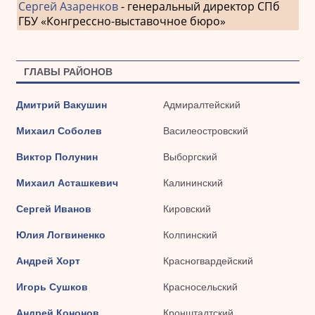
Сергей Азаренков
- генеральный директор СПб
ГБУ «Конгрессно-выставочное бюро»
ГЛАВЫ РАЙОНОВ
Дмитрий Вакушин
Адмиралтейский
Михаил Соболев
Василеостровский
Виктор Полунин
Выборгский
Михаил Асташкевич
Калининский
Сергей Иванов
Кировский
Юлия Логвиненко
Колпинский
Андрей Хорт
Красногвардейский
Игорь Сушков
Красносельский
Андрей Кононов
Кронштадтский