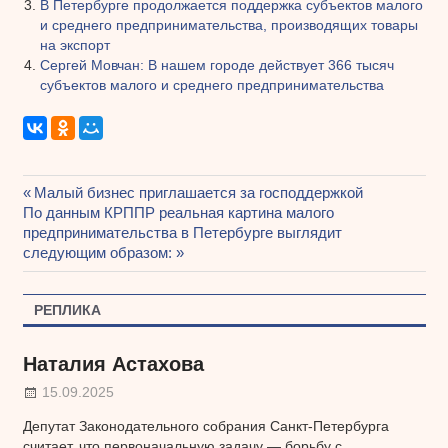
В Петербурге продолжается поддержка субъектов малого
и среднего предпринимательства, производящих товары
на экспорт
Сергей Мовчан: В нашем городе действует 366 тысяч
субъектов малого и среднего предпринимательства
Предыдущая
Малый бизнес приглашается за господдержкой
Навигация
Следующая
По данным КРППР реальная картина малого
запись:
запись:
предпринимательства в Петербурге выглядит
по
следующим образом:
записям
РЕПЛИКА
Наталия Астахова
15.09.2025
Депутат Законодательного собрания Санкт-Петербурга
считает, что первоначальную задачу — борьбу с