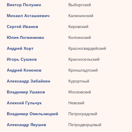
Виктор Полунин
Выборгский
Михаил Асташкевич
Калининский
Сергей Иванов
Кировский
Юлия Логвиненко
Колпинский
Андрей Хорт
Красногвардейский
Игорь Сушков
Красносельский
Андрей Кононов
Кронштадтский
Александр Забайкин
Курортный
Владимир Ушаков
Московский
Алексей Гульчук
Невский
Владимир Омельницкий
Петроградский
Александр Якушев
Петродворцовый