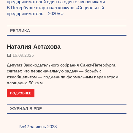
Навигация
предпринимателей один на один с чиновниками
запись:
Следующая
В Петербурге стартовал конкурс «Социальный
по
запись:
предприниматель – 2020»
записям
РЕПЛИКА
Наталия Астахова
15.09.2025
Депутат Законодательного собрания Санкт-Петербурга
считает, что первоначальную задачу — борьбу с
лжеобщепитом — подменили формальным параметром:
площадью 50 кв.м.
ПОДРОБНЕЕ
ЖУРНАЛ В PDF
№42 за июнь 2023