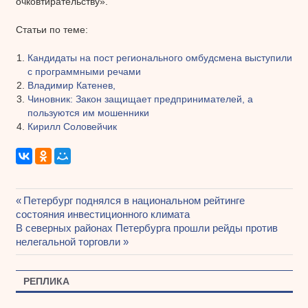
очковтирательству».
Статьи по теме:
Кандидаты на пост регионального омбудсмена выступили
с программными речами
Владимир Катенев,
Чиновник: Закон защищает предпринимателей, а
пользуются им мошенники
Кирилл Соловейчик
Предыдущая
Петербург поднялся в национальном рейтинге
Навигация
состояния инвестиционного климата
запись:
Следующая
В северных районах Петербурга прошли рейды против
по
запись:
нелегальной торговли
записям
РЕПЛИКА