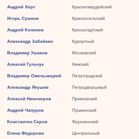
Андрей Хорт
Красногвардейский
Игорь Сушков
Красносельский
Андрей Кононов
Кронштадтский
Александр Забайкин
Курортный
Владимир Ушаков
Московский
Алексей Гульчук
Невский
Владимир Омельницкий
Петроградский
Александр Якушев
Петродворцовый
Алексей Никоноров
Приморский
Андрей Чапуров
Пушкинский
Константин Серов
Фрунзенский
Елена Федорова
Центральный