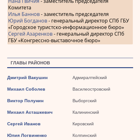
Нана Гвичия
- заместитель председателя
Комитета
Илья Баннов
- заместитель председателя
Юрий Богданов
- генеральный директор СПб ГБУ
«Городское туристско-информационное бюро»
Сергей Азаренков
- генеральный директор СПб
ГБУ «Конгрессно-выставочное бюро»
ГЛАВЫ РАЙОНОВ
Дмитрий Вакушин
Адмиралтейский
Михаил Соболев
Василеостровский
Виктор Полунин
Выборгский
Михаил Асташкевич
Калининский
Сергей Иванов
Кировский
Юлия Логвиненко
Колпинский