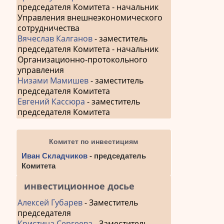
председателя Комитета - начальник
Управления внешнеэкономического
сотрудничества
Вячеслав Калганов
- заместитель
председателя Комитета - начальник
Организационно-протокольного
управления
Низами Мамишев
- заместитель
председателя Комитета
Евгений Кассюра
- заместитель
председателя Комитета
Комитет по инвестициям
Иван Складчиков
- председатель
Комитета
инвестиционное досье
Алексей Губарев
- Заместитель
председателя
Кристина Сергеева
- Заместитель