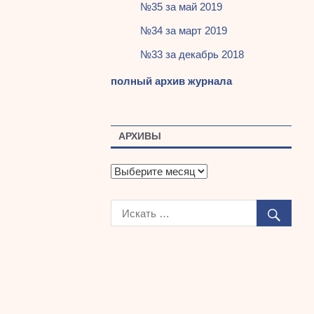
№35 за май 2019
№34 за март 2019
№33 за декабрь 2018
полный архив журнала
АРХИВЫ
А
р
х
и
в
ы