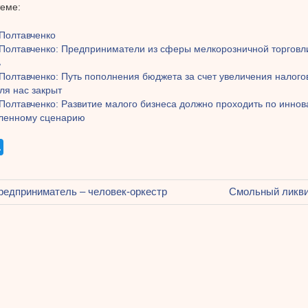
теме:
 Полтавченко
 Полтавченко: Предприниматели из сферы мелкорозничной торговл
ь
Полтавченко: Путь пополнения бюджета за счет увеличения налого
ля нас закрыт
Полтавченко: Развитие малого бизнеса должно проходить по инно
ленному сценарию
щая
едприниматель – человек-оркестр
Следующая
Смольный ликви
ация
запись:
ям