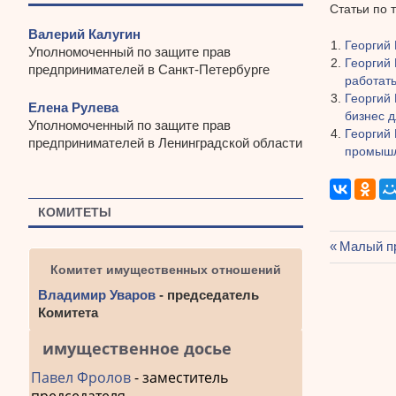
Статьи по 
Валерий Калугин
Георгий
Уполномоченный по защите прав
Георгий
предпринимателей в Санкт-Петербурге
работат
Георгий 
Елена Рулева
бизнес д
Уполномоченный по защите прав
Георгий 
предпринимателей в Ленинградской области
промыш
КОМИТЕТЫ
Предыду
Малый пр
Навиг
запись:
Комитет имущественных отношений
по
Владимир Уваров
- председатель
Комитета
запис
имущественное досье
Павел Фролов
- заместитель