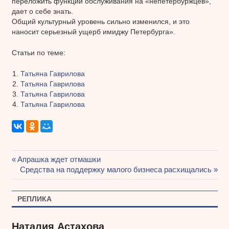
переложить функции обслуживания на «непетербуржцев»,
дает о себе знать.
Общий культурный уровень сильно изменился, и это
наносит серьезный ущерб имиджу Петербурга».
Статьи по теме:
Татьяна Гаврилова
Татьяна Гаврилова
Татьяна Гаврилова
Татьяна Гаврилова
Предыдущая
Апрашка ждет отмашки
Навигация
запись:
Следующая
Средства на поддержку малого бизнеса расхищались
запись:
по
РЕПЛИКА
записям
Наталия Астахова