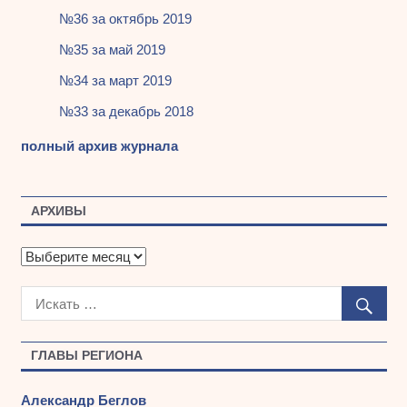
№36 за октябрь 2019
№35 за май 2019
№34 за март 2019
№33 за декабрь 2018
полный архив журнала
АРХИВЫ
А
р
х
и
в
ы
ГЛАВЫ РЕГИОНА
Александр Беглов