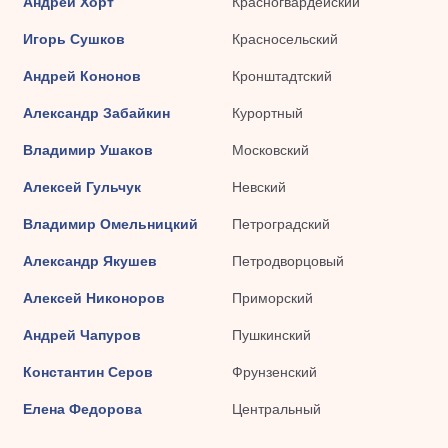
Андрей Хорт
Красногвардейский
Игорь Сушков
Красносельский
Андрей Кононов
Кронштадтский
Александр Забайкин
Курортный
Владимир Ушаков
Московский
Алексей Гульчук
Невский
Владимир Омельницкий
Петроградский
Александр Якушев
Петродворцовый
Алексей Никоноров
Приморский
Андрей Чапуров
Пушкинский
Константин Серов
Фрунзенский
Елена Федорова
Центральный