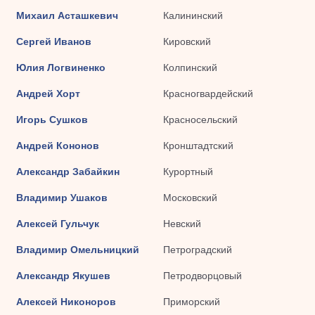
Михаил Асташкевич
Калининский
Сергей Иванов
Кировский
Юлия Логвиненко
Колпинский
Андрей Хорт
Красногвардейский
Игорь Сушков
Красносельский
Андрей Кононов
Кронштадтский
Александр Забайкин
Курортный
Владимир Ушаков
Московский
Алексей Гульчук
Невский
Владимир Омельницкий
Петроградский
Александр Якушев
Петродворцовый
Алексей Никоноров
Приморский